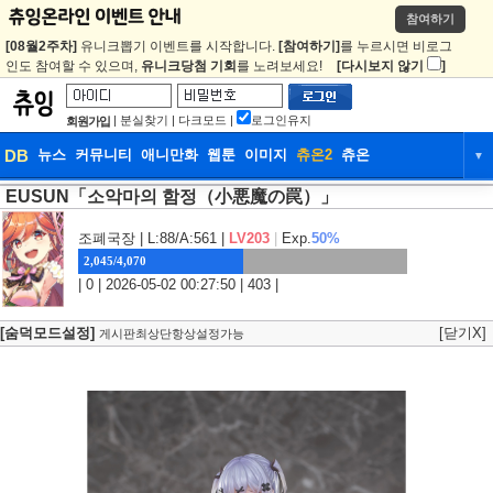
참여하기
[08월2주차]
유니크뽑기 이벤트를 시작합니다.
[참여하기]
를 누르시면 비로그
인도 참여할 수 있으며,
유니크당첨 기회
를 노려보세요!
[다시보지 않기
]
|
분실찾기
|
다크모드
|
로그인유지
회원가입
DB
뉴스
커뮤니티
애니만화
웹툰
이미지
츄온2
츄온
▼
EUSUN「소악마의 함정（小悪魔の罠）」
DB
뉴스
커뮤니티
애니만화
웹툰
이미지
츄온2
츄온
조폐국장
| L:88/A:561 |
LV203
|
Exp.
50%
2,045/4,070
| 0 | 2026-05-02 00:27:50 | 403 |
[숨덕모드설정]
[닫기X]
게시판최상단항상설정가능