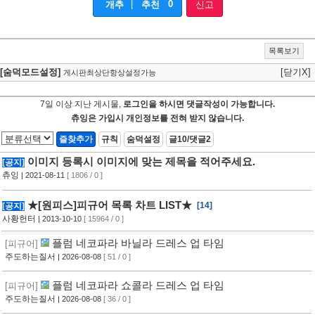
|
0
개추
추천
신고
목록보기
[숨덕모드설정]
[닫기X]
게시판최상단항상설정가능
7일 이상 지난 게시물,
로그인을 하시면 댓글작성이 가능합니다.
츄잉은 가입시 개인정보를 전혀 받지 않습니다.
즐찾추가
규칙
숨덕설정
글10/댓글2
이미지 등록시 이미지에 맞는 제목을 적어주세요.
[공지]
츄잉
| 2021-08-11
[ 1806 / 0 ]
★[원피스]피규어 목록 차트 LIST★
[14]
[공지]
사황헌터
| 2013-10-10
[ 15964 / 0 ]
플럼 네코파라 바닐라 드레스 업 타임
[피규어]
주도하는질서
| 2026-08-08
[ 51 / 0 ]
플럼 네코파라 쇼콜라 드레스 업 타임
[피규어]
주도하는질서
| 2026-08-08
[ 36 / 0 ]