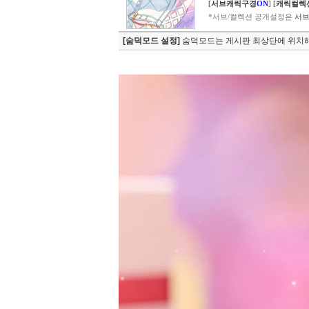
[
서브캐릭구경
ON
]
[
캐릭컬렉
*서브/컬렉션 공개설정은
서브
[숨덕모드 설정]
숨덕모드는 게시판 최상단에 위치해