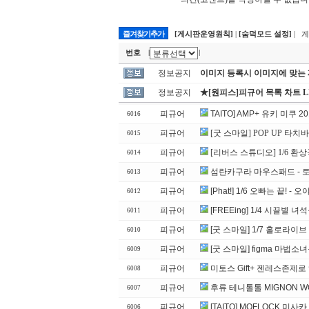
즐겨찾기추가
[게시판운영원칙]
|
[숨덕모드 설정]
| 
번호
|
|
정보공지
이미지 등록시 이미지에 맞는
정보공지
★[원피스]피규어 목록 차트 L
피규어
TAITO] AMP+ 유키 미쿠 201
6016
피규어
[굿 스마일] POP UP 타치
6015
피규어
[리버스 스튜디오] 1/6 환상곡
6014
피규어
섬란카구라 마우스패드 - 
6013
피규어
[Phat!] 1/6 오빠는 끝! -
6012
피규어
[FREEing] 1/4 시끌별 녀석
6011
피규어
[굿 스마일] 1/7 홀로라이
6010
피규어
[굿 스마일] figma 마법
6009
피규어
미토스 Gift+ 젠레스존제로
6008
피규어
후류 테니톨톨 MIGNON W
6007
피규어
[TAITO] MOFLOCK 미사
6006