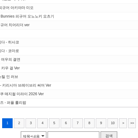
rk 피규어 아키야마 미오
 Bunnies 피규어 오노노키 요츠기
규어 치어리더 ver
다 - 히사코
다 - 코마로
가토 여우의 결연
 카우 걸 Ver
스틸 인 러브
 - 키리시마 브레이브리 써머 Ver
쿠 매지컬 미라이 2026 Ver
도즈 - 퍼플 롤리팝
1
2
3
4
5
6
7
8
9
10
>
>>
검색
제목+내용