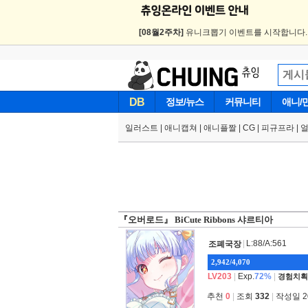
[08월2주차]
유니크뽑기 이벤트를 시작합니다
DB
정보/뉴스
커뮤니티
애니/
일러스트
|
애니캡쳐
|
애니플짤
|
CG
|
피규프라
|
『오버로드』 BiCute Ribbons 샤르티아
|
L:88/A:561
조폐국장
2,942/4,070
LV203
|
Exp.
72%
|
경험치획
추천
0
|
조회
332
|
작성일 202