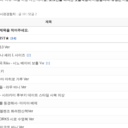
게시판경험치 :
글 10 | 댓글 2
제목
 제목을 적어주세요.
IST★
[14]
3 Ver
바나 셰리 L 사이즈
[2]
 Riko - 시노 베이비 보틀 Ver
[1]
토키
 오야마 마히로 갸루 Ver
들 - 라무 바니 Ver
브 - 시라카미 후부키 데이트 스타일 사복 의상
소녀를 동경해서- 마지아 베제
 엘렌조 화려한산책Ver
ORKS 시로 수영복 Ver
카 미코토 바니 Ver