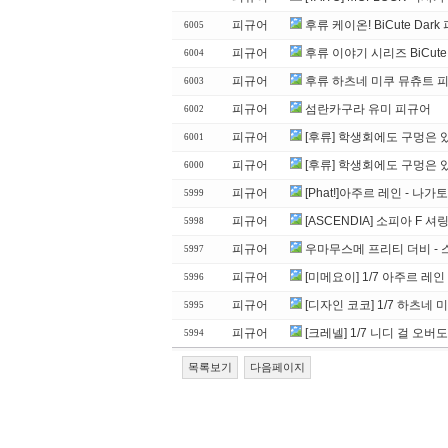
피규어
후류 케이온! BiCute Da
6005
피규어
후류 이야기 시리즈 BiCute
6004
피규어
후류 하츠네 미쿠 뮤츄트 피
6003
피규어
섬란카구라 유미 피규어
6002
피규어
[후류] 학생회에도 구멍은 있
6001
피규어
[후류] 학생회에도 구멍은 있
6000
피규어
[Phat!]아주르 레인 - 나
5999
피규어
[ASCENDIA] 소피아 F 셔링
5998
피규어
우마무스메 프리티 더비 - 
5997
피규어
[미메요이] 1/7 아주르 레인
5996
피규어
[디자인 코코] 1/7 하츠네 미
5995
피규어
[크레넬] 1/7 니디 걸 오버
5994
목록보기
다음페이지