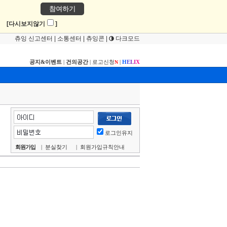
참여하기
!
[다시보지않기
]
츄잉 신고센터
|
소통센터
|
츄잉콘
|
다크모드
공지&이벤트
|
건의공간
|
로고신청
|
H
E
L
I
X
N
로그인유지
회원가입
|
분실찾기
|
회원가입규칙안내