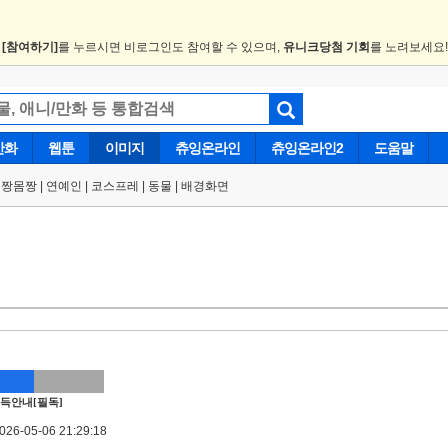
.
[참여하기]
를 누르시면 비로그인도 참여할 수 있으며,
유니크당첨 기회
를 노려보세요
만화
웹툰
이미지
츄잉온라인
츄잉온라인2
도움말
얼짱몸짱
|
연예인
|
코스프레
|
동물
|
배경화면
득안내[필독]
6-05-06 21:29:18