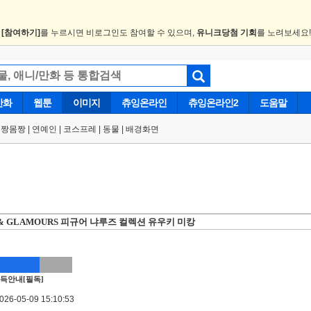
.
[참여하기]
를 누르시면 비로그인도 참여할 수 있으며,
유니크당첨 기회
를 노려보세요
만화
웹툰
이미지
츄잉온라인
츄잉온라인2
도움말
얼짱몸짱
|
연예인
|
코스프레
|
동물
|
배경화면
& GLAMOURS 피규어 냐루즈 컬렉션 유우키 미캉
득안내[필독]
6-05-09 15:10:53