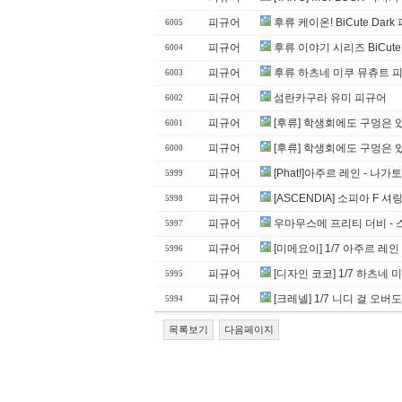
피규어
후류 케이온! BiCute Da
6005
피규어
후류 이야기 시리즈 BiCute
6004
피규어
후류 하츠네 미쿠 뮤츄트 피
6003
피규어
섬란카구라 유미 피규어
6002
피규어
[후류] 학생회에도 구멍은 있
6001
피규어
[후류] 학생회에도 구멍은 있
6000
피규어
[Phat!]아주르 레인 - 나
5999
피규어
[ASCENDIA] 소피아 F 셔링
5998
피규어
우마무스메 프리티 더비 - 
5997
피규어
[미메요이] 1/7 아주르 레인
5996
피규어
[디자인 코코] 1/7 하츠네 미
5995
피규어
[크레넬] 1/7 니디 걸 오버
5994
목록보기
다음페이지