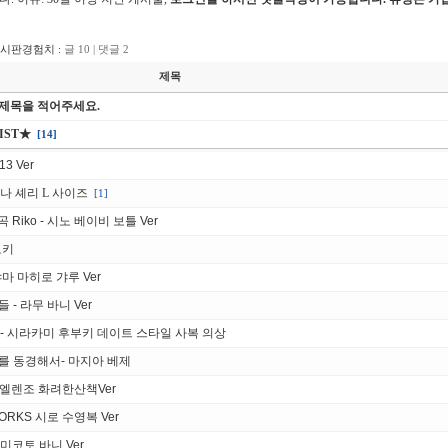
게시판경험치 :
글 10 | 댓글 2
제목
 제목을 적어주세요.
IST★
[14]
3 Ver
바나 셰리 L 사이즈
[1]
 Riko - 시노 베이비 보틀 Ver
토키
 오야마 마히로 갸루 Ver
들 - 라무 바니 Ver
브 - 시라카미 후부키 데이트 스타일 사복 의상
소녀를 동경해서- 마지아 베제
 엘렌조 화려한산책Ver
ORKS 시로 수영복 Ver
카 미코토 바니 Ver