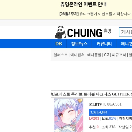
[08월2주차]
유니크뽑기 이벤트를 시작합니다
DB
정보/뉴스
커뮤니티
애니/
일러스트
|
애니캡쳐
|
애니플짤
|
CG
|
피규프라
|
반프레스토 투러브 트러블 다크니스 GLITTER 
|
L:88/A:561
MLBTV
3,325/4,070
LV203
|
Exp.
81%
|
경험치획
추천
0
|
조회
278
|
작성일 202