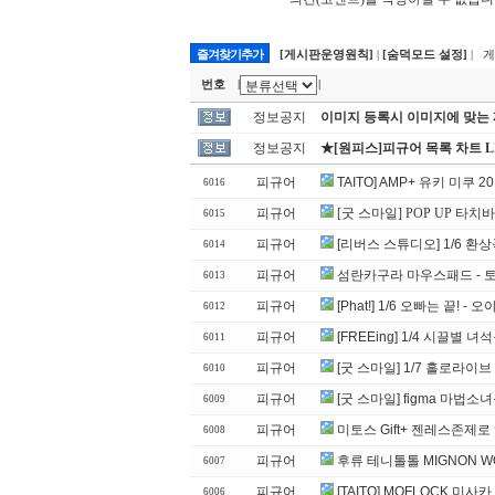
즐겨찾기추가
[게시판운영원칙]
|
[숨덕모드 설정]
| 
번호
|
|
정보공지
이미지 등록시 이미지에 맞는
정보공지
★[원피스]피규어 목록 차트 L
피규어
TAITO] AMP+ 유키 미쿠 201
6016
피규어
[굿 스마일] POP UP 타치
6015
피규어
[리버스 스튜디오] 1/6 환상곡
6014
피규어
섬란카구라 마우스패드 - 
6013
피규어
[Phat!] 1/6 오빠는 끝! -
6012
피규어
[FREEing] 1/4 시끌별 녀석
6011
피규어
[굿 스마일] 1/7 홀로라이
6010
피규어
[굿 스마일] figma 마법
6009
피규어
미토스 Gift+ 젠레스존제로
6008
피규어
후류 테니톨톨 MIGNON W
6007
피규어
[TAITO] MOFLOCK 미사
6006