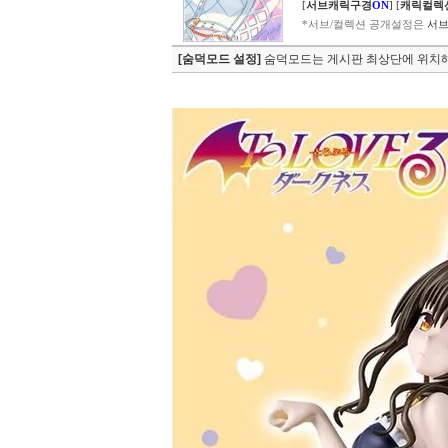
[
서브캐릭구경
ON
]
[
캐릭컬렉
*서브/컬렉션 공개설정은
서브
[숨덕모드 설정]
숨덕모드는 게시판 최상단에 위치해