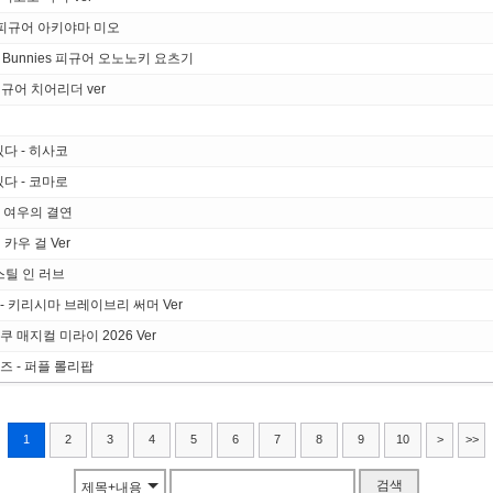
rk 피규어 아키야마 미오
 Bunnies 피규어 오노노키 요츠기
규어 치어리더 ver
다 - 히사코
다 - 코마로
가토 여우의 결연
 카우 걸 Ver
스틸 인 러브
 - 키리시마 브레이브리 써머 Ver
쿠 매지컬 미라이 2026 Ver
도즈 - 퍼플 롤리팝
1
2
3
4
5
6
7
8
9
10
>
>>
검색
제목+내용