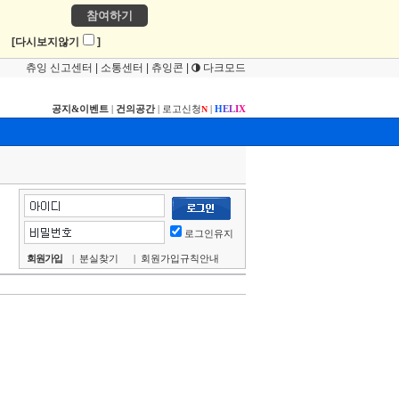
참여하기
!
[다시보지않기
]
츄잉 신고센터
|
소통센터
|
츄잉콘
|
다크모드
공지&이벤트
|
건의공간
|
로고신청
|
H
E
L
I
X
N
로그인유지
회원가입
|
분실찾기
|
회원가입규칙안내