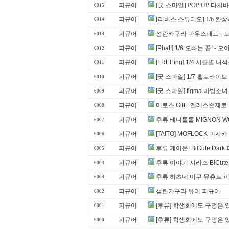
피규어
[굿 스마일] POP UP 타치
6015
피규어
[리버스 스튜디오] 1/6 환상곡
6014
피규어
섬란카구라 마우스패드 - 
6013
피규어
[Phat!] 1/6 오빠는 끝! -
6012
피규어
[FREEing] 1/4 시끌별 녀석
6011
피규어
[굿 스마일] 1/7 홀로라이
6010
피규어
[굿 스마일] figma 마법
6009
피규어
미토스 Gift+ 젠레스존제로
6008
피규어
후류 테니톨톨 MIGNON W
6007
피규어
[TAITO] MOFLOCK 미사
6006
피규어
후류 케이온! BiCute Da
6005
피규어
후류 이야기 시리즈 BiCute
6004
피규어
후류 하츠네 미쿠 뮤츄트 피
6003
피규어
섬란카구라 유미 피규어
6002
피규어
[후류] 학생회에도 구멍은 있
6001
피규어
[후류] 학생회에도 구멍은 있
6000