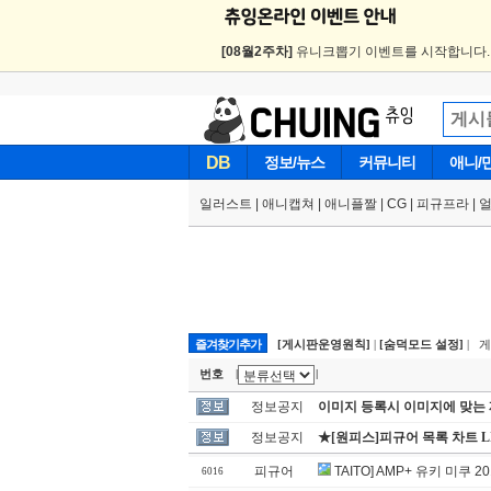
[08월2주차]
유니크뽑기 이벤트를 시작합니다
DB
정보/뉴스
커뮤니티
애니/
일러스트
|
애니캡쳐
|
애니플짤
|
CG
|
피규프라
|
즐겨찾기추가
[게시판운영원칙]
|
[숨덕모드 설정]
| 
번호
|
|
정보공지
이미지 등록시 이미지에 맞는
정보공지
★[원피스]피규어 목록 차트 L
피규어
TAITO] AMP+ 유키 미쿠 201
6016