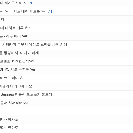
바나 셰리 L 사이즈
[2]
 Riko - 시노 베이비 보틀 Ver
[1]
토키
 오야마 마히로 갸루 Ver
들 - 라무 바니 Ver
브 - 시라카미 후부키 데이트 스타일 사복 의상
소녀를 동경해서- 마지아 베제
 엘렌조 화려한산책Ver
ORKS 시로 수영복 Ver
카 미코토 바니 Ver
rk 피규어 아키야마 미오
 Bunnies 피규어 오노노키 요츠기
규어 치어리더 ver
다 - 히사코
다 - 코마로