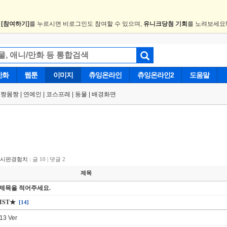
.
[참여하기]
를 누르시면 비로그인도 참여할 수 있으며,
유니크당첨 기회
를 노려보세요
만화
웹툰
이미지
츄잉온라인
츄잉온라인2
도움말
얼짱몸짱
|
연예인
|
코스프레
|
동물
|
배경화면
게시판경험치 :
글 10 | 댓글 2
제목
 제목을 적어주세요.
IST★
[14]
3 Ver