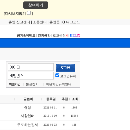
참여하기
!
[다시보지않기
]
츄잉 신고센터
|
소통센터
|
츄잉콘
|
다크모드
공지&이벤트
|
건의공간
|
로고신청
|
H
E
L
I
X
N
로그인유지
회원가입
|
분실찾기
|
회원가입규칙안내
글쓴이
등록일
추천
조회
|
|
|
|
츄잉
2021-08-11
0
1805
사황헌터
2013-10-10
0
15964
주도하는질서
2026-08-03
0
198