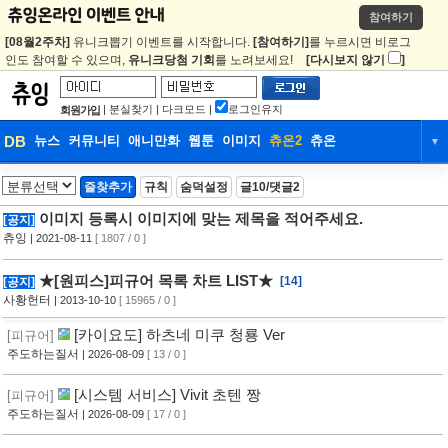
참여하기
[08월2주차]
유니크뽑기 이벤트를 시작합니다.
[참여하기]
를 누르시면 비로그
인도 참여할 수 있으며,
유니크당첨 기회
를 노려보세요!
[다시보지 않기
]
|
분실찾기
|
다크모드
|
로그인유지
회원가입
DB
뉴스
커뮤니티
애니만화
웹툰
이미지
츄온2
츄온
▼
DB
뉴스
커뮤니티
애니만화
즐찾추가
규칙
숨덕설정
글10/댓글2
웹툰
이미지
츄온2
츄온
이미지 등록시 이미지에 맞는 제목을 적어주세요.
[공지]
츄잉
| 2021-08-11
[ 1807 / 0 ]
★[원피스]피규어 목록 차트 LIST★
[14]
[공지]
사황헌터
| 2013-10-10
[ 15965 / 0 ]
[카이요도] 하츠네 미쿠 청룡 Ver
[피규어]
주도하는질서
| 2026-08-09
[ 13 / 0 ]
[시스템 서비스] Vivit 초텐 짱
[피규어]
주도하는질서
| 2026-08-09
[ 17 / 0 ]