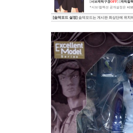
[
서브캐릭구경
OFF
]
[
캐릭컬
*서브/컬렉션 공개설정은
서브
[숨덕모드 설정]
숨덕모드는 게시판 최상단에 위치해