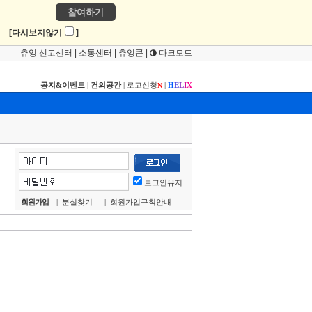
참여하기
!
[다시보지않기
]
츄잉 신고센터
|
소통센터
|
츄잉콘
|
다크모드
공지&이벤트
|
건의공간
|
로고신청
|
H
E
L
I
X
N
로그인유지
회원가입
|
분실찾기
|
회원가입규칙안내