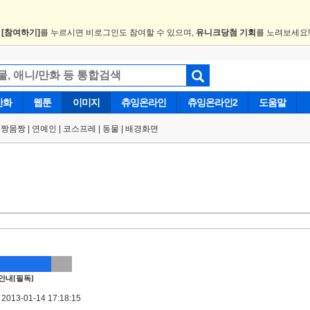
.
[참여하기]
를 누르시면 비로그인도 참여할 수 있으며,
유니크당첨 기회
를 노려보세요
만화
웹툰
이미지
츄잉온라인
츄잉온라인2
도움말
얼짱몸짱
|
연예인
|
코스프레
|
동물
|
배경화면
안내[필독]
013-01-14 17:18:15