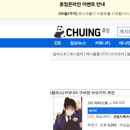
[08월2주차]
유니크뽑기 이벤트를 시작합니다
DB
정보/뉴스
커뮤니티
애니/
일러스트
|
애니캡쳐
|
애니플짤
|
CG
|
피규프라
|
[원피스] POP DX 구버전 아오키지 쿠잔
|
L:4/A:115
21C아티스트
80/90
LV4
|
Exp.
88%
|
경험치획득
추천
0
|
조회
4,262
|
작성일 2