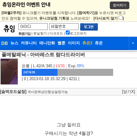
참여하기
[08월2주차]
유니크뽑기 이벤트를 시작합니다.
[참여하기]
를 누르시면 비로그
인도 참여할 수 있으며,
유니크당첨 기회
를 노려보세요!
[다시보지 않기
]
|
분실찾기
|
다크모드
|
로그인유지
회원가입
DB
뉴스
커뮤니티
애니만화
웹툰
이미지
츄온2
츄온
▼
풀매탈패닉 - 아바레스트 람다드라이버
DB
뉴스
커뮤니티
애니만화
웹툰
은룡
| L:42/A:345 |
이미지
LV31
|
Exp.
39%
츄온2
츄온
247/630
| 0 | 2013-01-18 15:32:29 | 4211 |
[숨덕모드설정]
[닫기X]
게시판최상단항상설정가능
그냥 질러요
구매시기는 작년 4월경?