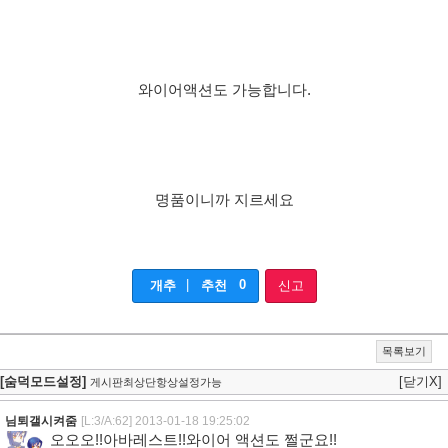
와이어액션도 가능합니다.
명품이니까 지르세요
|
0
개추
추천
신고
목록보기
[숨덕모드설정]
[닫기X]
게시판최상단항상설정가능
님퇴갤시켜줌
[L:3/A:62]
2013-01-18 19:25:02
오오오!!아바레스트!!와이어 액션도 쩔군요!!