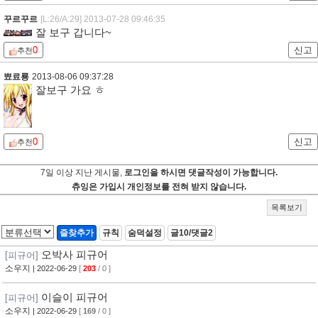
꾸르꾸르
[L:26/A:29]
2013-07-28 09:46:35
잘 보구 갑니다~
0
신고
추천
뾰료룡
2013-08-06 09:37:28
잘보구 가요 ㅎ
0
신고
추천
7일 이상 지난 게시물,
로그인을 하시면 댓글작성이 가능합니다.
츄잉은 가입시 개인정보를 전혀 받지 않습니다.
목록보기
즐찾추가
규칙
숨덕설정
글10/댓글2
오박사 피규어
[피규어]
소우지
| 2022-06-29
[
203
/ 0 ]
이슬이 피규어
[피규어]
소우지
| 2022-06-29
[
169
/ 0 ]