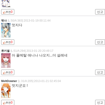
0
신고
추천
텟사
[L:50/A:383]
2013-01-19 00:11:44
멋지다
0
신고
추천
류키엘
[L:51/A:294]
2013-01-20 20:49:17
아 풀메탈 애니나 나오지...더 설레네
0
신고
추천
MeltDowner
[L:31/A:205]
2013-01-21 02:45:04
멋지군요 !
0
신고
추천