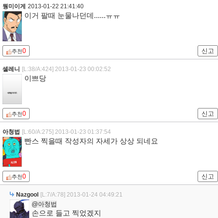
뭥미이게
2013-01-22 21:41:40
이거 팔때 눈물나던데......ㅠㅠ
0
신고
추천
셀레니
[L:38/A:424]
2013-01-23 00:02:52
이쁘당
0
신고
추천
아청법
[L:60/A:275]
2013-01-23 01:37:54
빤스 찍을때 작성자의 자세가 상상 되네요
0
신고
추천
Nazgool
[L:7/A:78]
2013-01-24 04:49:21
@아청법
손으로 들고 찍었겠지