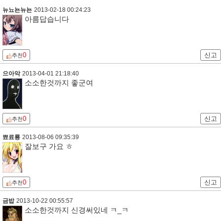
뉴뇨뇬뉴뇬
2013-02-18 00:24:23
아름답습니다
0
신고
추천
으아악
2013-04-01 21:18:40
소소한것까지 좋군여
0
신고
추천
뾰료룡
2013-08-06 09:35:39
잘보구 가요 ㅎ
0
신고
추천
금밥
2013-10-22 00:55:57
소소한것까지 신경써있네 ㅋ_ㅋ