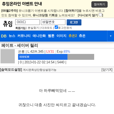
참여하기
[08월2주차]
유니크뽑기 이벤트를 시작합니다.
[참여하기]
를 누르시면 비로그
인도 참여할 수 있으며,
유니크당첨 기회
를 노려보세요!
[다시보지 않기
]
|
분실찾기
|
다크모드
|
로그인유지
회원가입
DB
뉴스
커뮤니티
애니만화
웹툰
이미지
츄온2
츄온
▼
페이트 - 세이버 릴리
DB
뉴스
커뮤니티
애니만화
은룡
| L:42/A:345 |
LV31
|
Exp.
65%
웹툰
이미지
츄온2
츄온
410/630
| 0 | 2013-01-22 02:14:54 | 5440 |
[숨덕모드설정]
[닫기X]
게시판최상단항상설정가능
아 하루빼먹었네 ㅡㅡ
귀찮으니 대충 사진만 싸지르고 끝내겠습니다.