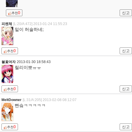
0
신고
추천
피렌체
[L:20/A:472]
2013-01-24 11:55:23
밑이 허술하네;
0
신고
추천
불꽃여자
2013-01-30 18:58:43
릴리이뽀ㅠㅠ
0
신고
추천
MeltDowner
[L:31/A:205]
2013-02-08 08:12:07
빤슼ㅋㅋㅋㅋㅋ
0
신고
추천