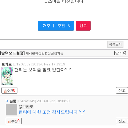
굿스마일 버전입니다.
|
0
개추
추천
신고
목록보기
[숨덕모드설정]
[닫기X]
게시판최상단항상설정가능
보카로
[L:19/A:369]
2013-01-22 17:19:19
팬티는 보여줄 필요 없단다^_^
0
신고
추천
은룡
[L:42/A:345]
2013-01-22 18:08:50
@보카로
팬티에 대한 조언 감사드립니다 ^_^
0
신고
추천