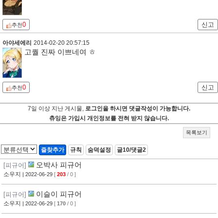
0
신고
추천
아야세에리
2014-02-20 20:57:15
고퀄 진짜 이쁘네여 ㅎ
0
신고
추천
7일 이상 지난 게시물,
로그인을 하시면 댓글작성이 가능합니다.
츄잉은 가입시 개인정보를 전혀 받지 않습니다.
목록보기
즐찾추가
규칙
숨덕설정
글10/댓글2
오박사 피규어
[피규어]
소우지
| 2022-06-29
[
203
/ 0 ]
이슬이 피규어
[피규어]
소우지
| 2022-06-29
[
170
/ 0 ]