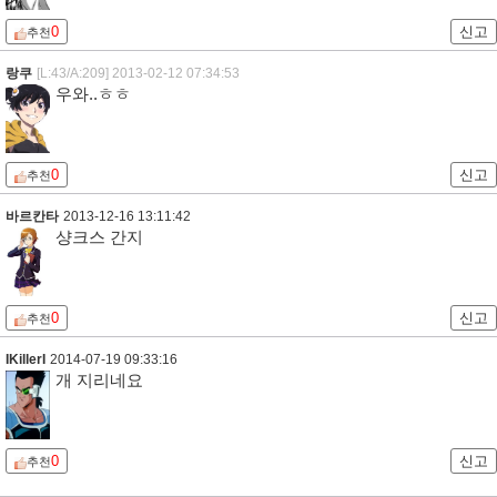
0
신고
추천
랑쿠
[L:43/A:209]
2013-02-12 07:34:53
우와..ㅎㅎ
0
신고
추천
바르칸타
2013-12-16 13:11:42
샹크스 간지
0
신고
추천
IKillerI
2014-07-19 09:33:16
개 지리네요
0
신고
추천