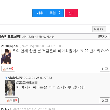
|
0
개추
추천
신고
목록보기
[숨덕모드설정]
[닫기X]
게시판최상단항상설정가능
21C아티스트
[L:4/A:115]
2013-01-24 13:15:05
우와 언제 한번 본 것같은데 피아회원이시죠.?? 반가워요.^^
0
신고
추천
빛의키자루
2013-01-25 01:07:33
@21C아티스트
헉 여기서 피아분을 ㅋㅋ 스기와루 입니당!
0
신고
추천
DoNa
[L:49/A:165]
2013-01-24 17:19:48