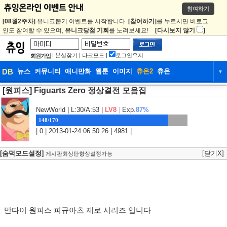
참여하기
[08월2주차]
유니크뽑기 이벤트를 시작합니다.
[참여하기]
를 누르시면 비로그
인도 참여할 수 있으며,
유니크당첨 기회
를 노려보세요!
[다시보지 않기
]
|
분실찾기
|
다크모드
|
로그인유지
회원가입
DB
뉴스
커뮤니티
애니만화
웹툰
이미지
츄온2
츄온
▼
[원피스] Figuarts Zero 정상결전 모음집
DB
뉴스
커뮤니티
애니만화
웹툰
이미지
츄온2
츄온
NewWorld
| L:30/A:53 |
LV8
|
Exp.
87%
148/170
| 0 | 2013-01-24 06:50:26 | 4981 |
[숨덕모드설정]
[닫기X]
게시판최상단항상설정가능
반다이 원피스 피규아츠 제로 시리즈 입니다