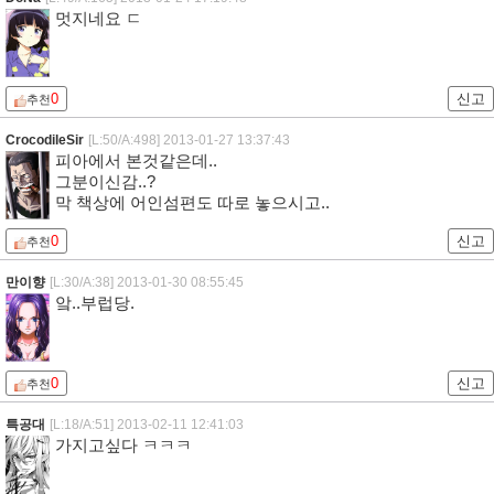
멋지네요 ㄷ
0
신고
추천
CrocodileSir
[L:50/A:498]
2013-01-27 13:37:43
피아에서 본것같은데..
그분이신감..?
막 책상에 어인섬편도 따로 놓으시고..
0
신고
추천
만이향
[L:30/A:38]
2013-01-30 08:55:45
앜..부럽당.
0
신고
추천
특공대
[L:18/A:51]
2013-02-11 12:41:03
가지고싶다 ㅋㅋㅋ