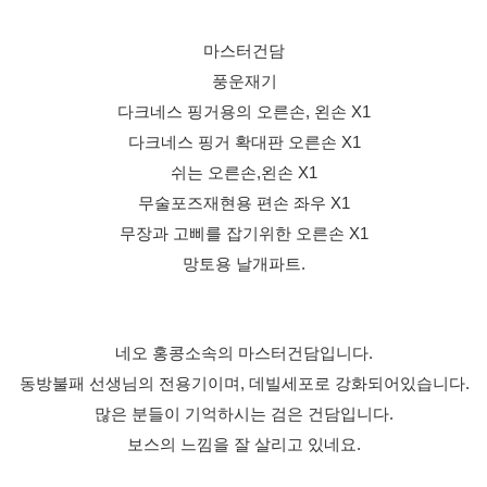
마스터건담
풍운재기
다크네스 핑거용의 오른손, 왼손 X1
다크네스 핑거 확대판 오른손 X1
쉬는 오른손,왼손 X1
무술포즈재현용 편손 좌우 X1
무장과 고삐를 잡기위한 오른손 X1
망토용 날개파트.
네오 홍콩소속의 마스터건담입니다.
동방불패 선생님의 전용기이며, 데빌세포로 강화되어있습니다.
많은 분들이 기억하시는 검은 건담입니다.
보스의 느낌을 잘 살리고 있네요.