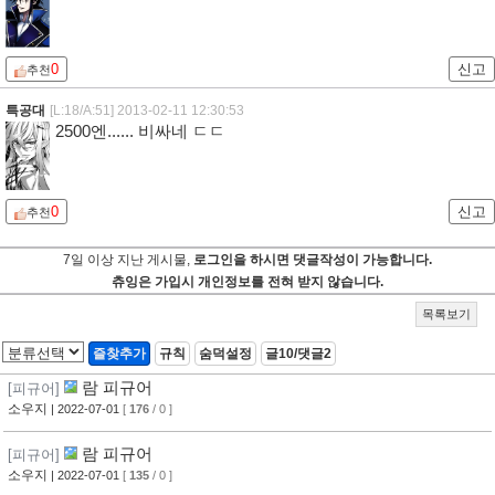
0
신고
추천
특공대
[L:18/A:51]
2013-02-11 12:30:53
2500엔...... 비싸네 ㄷㄷ
0
신고
추천
7일 이상 지난 게시물,
로그인을 하시면 댓글작성이 가능합니다.
츄잉은 가입시 개인정보를 전혀 받지 않습니다.
목록보기
즐찾추가
규칙
숨덕설정
글10/댓글2
람 피규어
[피규어]
소우지
| 2022-07-01
[
176
/ 0 ]
람 피규어
[피규어]
소우지
| 2022-07-01
[
135
/ 0 ]