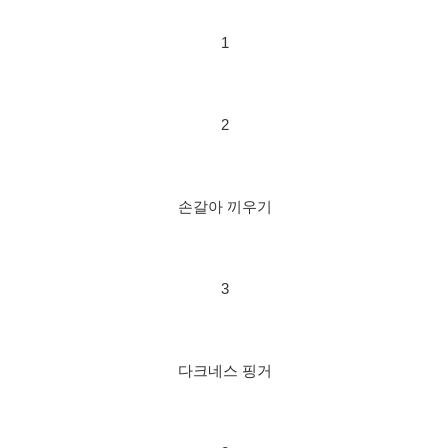
1
2
손갈아 끼우기
3
다크네스 핑거