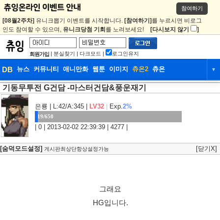
참여하기
[08월2주차]
유니크뽑기 이벤트를 시작합니다.
[참여하기]
를 누르시면 비로그
인도 참여할 수 있으며,
유니크당첨 기회
를 노려보세요!
[다시보지 않기
]
|
분실찾기
|
다크모드
|
로그인유지
회원가입
DB
뉴스
커뮤니티
애니만화
웹툰
이미지
츄온2
츄온
▼
기동무투전 G건담 -마스터건담&풍운재기
DB
뉴스
커뮤니티
애니만화
웹툰
이미지
츄온2
츄온
은룡
| L:42/A:345 |
LV32
|
Exp.
2%
19/650
| 0 | 2013-02-02 22:39:39 | 4277 |
[숨덕모드설정]
[닫기X]
게시판최상단항상설정가능
그래요
HG입니다.