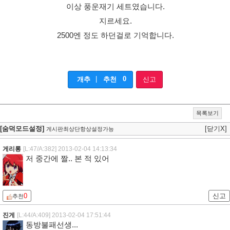
이상 풍운재기 세트였습니다.
지르세요.
2500엔 정도 하던걸로 기억합니다.
|
0
개추
추천
신고
목록보기
[숨덕모드설정]
[닫기X]
게시판최상단항상설정가능
게리롱
[L:47/A:382]
2013-02-04 14:13:34
저 중간에 짤.. 본 적 있어
0
신고
추천
진게
[L:44/A:409]
2013-02-04 17:51:44
동방불패선생...