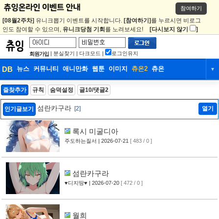
참여하기
[08월2주차]
유니크뽑기 이벤트를 시작합니다.
[참여하기]
를 누르시면 비로그
인도 참여할 수 있으며,
유니크당첨 기회
를 노려보세요!
[다시보지 않기
]
|
분실찾기
|
다크모드
|
로그인유지
회원가입
DB
뉴스
커뮤니티
애니만화
웹툰
이미지
츄온2
츄온
▼
DB
뉴스
커뮤니티
애니만화
즐찾추가
규칙
숨덕설정
글10/댓글2
웹툰
이미지
츄온2
츄온
섬란카구라
[2]
열기
인기글보기
록시 미굴디아
주도하는질서
| 2026-07-21
[ 483 / 0 ]
섬란카구라
♥디지땅♥
| 2026-07-20
[ 472 / 0 ]
월희