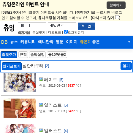
참여하기
[08월2주차]
유니크뽑기 이벤트를 시작합니다.
[참여하기]
를 누르시면 비로그
인도 참여할 수 있으며,
유니크당첨 기회
를 노려보세요!
[다시보지 않기
]
|
분실찾기
|
다크모드
|
로그인유지
회원가입
DB
뉴스
커뮤니티
애니만화
웹툰
이미지
츄온2
츄온
▼
DB
뉴스
커뮤니티
애니만화
즐찾추가
규칙
숨덕설정
글10/댓글2
웹툰
이미지
츄온2
츄온
섬란카구라
[2]
열기
인기글보기
페이트
[5]
언트
| 2015-03-03
[
3537
/ 0 ]
일러스트
[5]
언트
| 2015-03-03
[
3427
/ 0 ]
일러스트
[4]