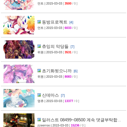
언트
| 2015-03-03
[
3500
/ 0 ]
동방프로젝트
[4]
언트
| 2015-03-03
[
6033
/ 0 ]
츄잉의 악당들
[7]
위원
| 2015-03-03
[
3531
/ 0 ]
초기화됫으니까
[6]
위원
| 2015-03-03
[
8083
/ 0 ]
신데마스
[7]
영츄
| 2015-03-03
[
13377
/ 0 ]
일러스트 08499~08500 계속 댓글부탁합니
다
zzeerroo
| 2015-03-03
[
15236
/ 0 ]
[6]