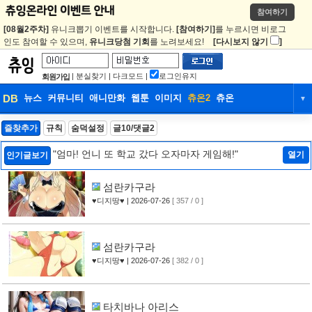
참여하기
[08월2주차]
유니크뽑기 이벤트를 시작합니다.
[참여하기]
를 누르시면 비로그
인도 참여할 수 있으며,
유니크당첨 기회
를 노려보세요!
[다시보지 않기
]
|
분실찾기
|
다크모드
|
로그인유지
회원가입
DB
뉴스
커뮤니티
애니만화
웹툰
이미지
츄온2
츄온
▼
DB
뉴스
커뮤니티
애니만화
즐찾추가
규칙
숨덕설정
글10/댓글2
웹툰
이미지
츄온2
츄온
"엄마! 언니 또 학교 갔다 오자마자 게임해!"
열기
인기글보기
섬란카구라
♥디지땅♥
| 2026-07-26
[ 357 / 0 ]
섬란카구라
♥디지땅♥
| 2026-07-26
[ 382 / 0 ]
타치바나 아리스