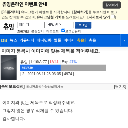
참여하기
[08월2주차]
유니크뽑기 이벤트를 시작합니다.
[참여하기]
를 누르시면 비로그
인도 참여할 수 있으며,
유니크당첨 기회
를 노려보세요!
[다시보지 않기
]
|
분실찾기
|
다크모드
|
로그인유지
회원가입
DB
뉴스
커뮤니티
애니만화
웹툰
이미지
츄온2
츄온
▼
이미지 등록시 이미지에 맞는 제목을 적어주세요.
DB
뉴스
커뮤니티
애니만화
웹툰
이미지
츄온2
츄온
츄잉
| L:16/A:77 |
LV41
|
Exp.
47%
393/830
| 2 | 2021-08-11 23:03:05 | 4974 |
[숨덕모드설정]
[닫기X]
게시판최상단항상설정가능
이미지와 맞는 제목으로 작성해주세요.
그렇지 않은 경우 삭제될 수 있습니다.
감사합니다.