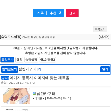
|
2
개추
추천
신고
목록보기
[숨덕모드설정]
[닫기X]
게시판최상단항상설정가능
30일 이상 지난 게시물,
로그인을 하시면 댓글작성이 가능합니다.
츄잉은 가입시 개인정보를 전혀 받지 않습니다.
즐찾추가
규칙
숨덕설정
글10/댓글2
섬란카구라
[2]
열기
인기글보기
이미지 등록시 이미지에 맞는 제목을 ..
[공지]
츄잉
| 2021-08-11
[ 4974 / 2 ]
섬란카구라
♥디지땅♥
| 2026-08-08
[ 19 / 0 ]