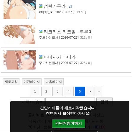
섬란카구라
[2]
♥디지땅♥
| 2026-07-27
[ 513 / 0 ]
리코리스 리코일 - 쿠루미
주도하는질서
| 2026-07-27
[ 312 / 0 ]
아이사카 타이가
주도하는질서
| 2026-07-27
[ 323 / 0 ]
새로고침
이전페이지
다음페이지
1
2
3
4
5
>
>>
검색
제목+내용
간단캐배틀이 새로시작됐습니다.
참여해서 보상받아가세요!
공지/이벤
|
다크모드
|
건의사항
|
이미지신고
작품건의
|
캐릭건의
|
기타디비
|
게시판신청
간단캐참여하기
PC버전
|
클론신고
|
정지/패널티문의
|
H
E
L
I
X