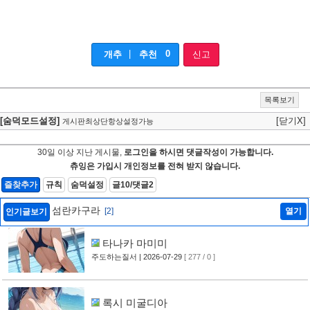
|
0
개추
추천
신고
목록보기
[숨덕모드설정]
[닫기X]
게시판최상단항상설정가능
30일 이상 지난 게시물,
로그인을 하시면 댓글작성이 가능합니다.
츄잉은 가입시 개인정보를 전혀 받지 않습니다.
즐찾추가
규칙
숨덕설정
글10/댓글2
섬란카구라
[2]
열기
인기글보기
타나카 마미미
주도하는질서
| 2026-07-29
[ 277 / 0 ]
록시 미굴디아