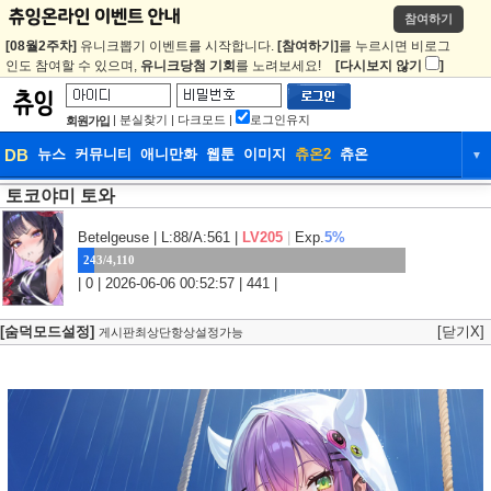
참여하기
[08월2주차]
유니크뽑기 이벤트를 시작합니다.
[참여하기]
를 누르시면 비로그
인도 참여할 수 있으며,
유니크당첨 기회
를 노려보세요!
[다시보지 않기
]
|
분실찾기
|
다크모드
|
로그인유지
회원가입
DB
뉴스
커뮤니티
애니만화
웹툰
이미지
츄온2
츄온
▼
토코야미 토와
DB
뉴스
커뮤니티
애니만화
웹툰
이미지
츄온2
츄온
Betelgeuse
| L:88/A:561 |
LV205
|
Exp.
5%
243/4,110
| 0 | 2026-06-06 00:52:57 | 441 |
[숨덕모드설정]
[닫기X]
게시판최상단항상설정가능