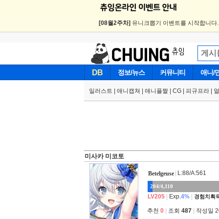
[08월2주차]
유니크뽑기 이벤트를 시작합니다
DB
정보/뉴스
커뮤니티
애니/
일러스트
|
애니캡쳐
|
애니플짤
|
CG
|
피규프라
|
미사카 미코토
|
L:88/A:561
Betelgeuse
204/4,110
LV205
|
Exp.
4%
|
경험치획득
추천
0
|
조회
487
|
작성일 202