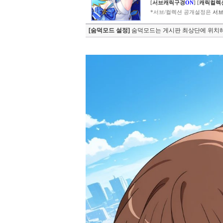
[
서브캐릭구경
ON
]
[
캐릭컬렉
*서브/컬렉션 공개설정은
서브
[숨덕모드 설정]
숨덕모드는 게시판 최상단에 위치해