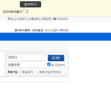
참여하기
!
[다시보지않기
]
츄잉 신고센터
|
소통센터
|
츄잉콘
|
다크모드
공지&이벤트
|
건의공간
|
로고신청
|
H
E
L
I
X
N
로그인유지
회원가입
|
분실찾기
|
회원가입규칙안내