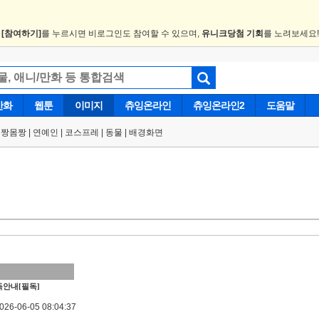
.
[참여하기]
를 누르시면 비로그인도 참여할 수 있으며,
유니크당첨 기회
를 노려보세요
만화
웹툰
이미지
츄잉온라인
츄잉온라인2
도움말
얼짱몸짱
|
연예인
|
코스프레
|
동물
|
배경화면
안내[필독]
6-06-05 08:04:37