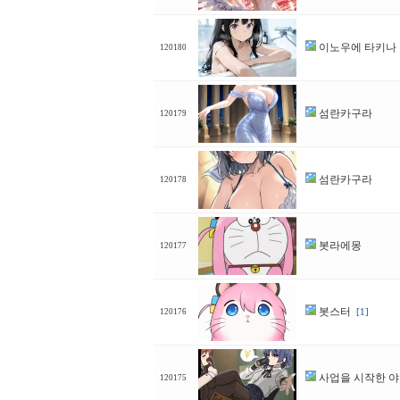
이노우에 타키나
120180
섬란카구라
120179
섬란카구라
120178
봇라에몽
120177
봇스터
[1]
120176
사업을 시작한 
120175