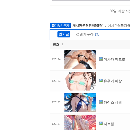
30일 이상 
즐겨찾기추가
게시판운영원칙[클릭]
/ 게시판획득경험
인기글
섬란카구라
[2]
번호
미사카 미코토
120184
유우키 미캉
120183
라이스 샤워
120182
지브릴
120181