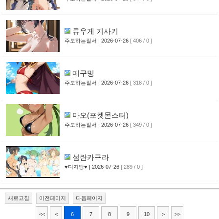
류우게 키사키
주도하는질서
| 2026-07-26
[ 406 / 0 ]
메구밍
주도하는질서
| 2026-07-26
[ 318 / 0 ]
마오(포켓몬스터)
주도하는질서
| 2026-07-26
[ 349 / 0 ]
섬란카구라
♥디지땅♥
| 2026-07-26
[ 289 / 0 ]
새로고침
이전페이지
다음페이지
<<
<
6
7
8
9
10
>
>>