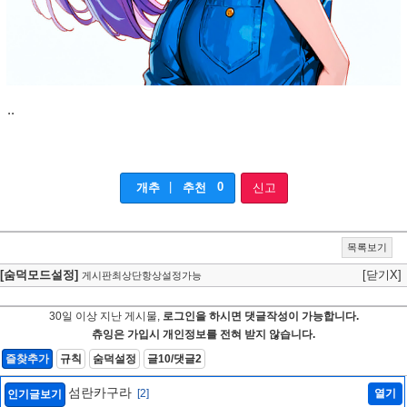
..
|
0
개추
추천
신고
목록보기
[숨덕모드설정]
[닫기X]
게시판최상단항상설정가능
30일 이상 지난 게시물,
로그인을 하시면 댓글작성이 가능합니다.
츄잉은 가입시 개인정보를 전혀 받지 않습니다.
즐찾추가
규칙
숨덕설정
글10/댓글2
섬란카구라
[2]
열기
인기글보기