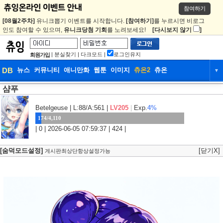
참여하기
[08월2주차]
유니크뽑기 이벤트를 시작합니다.
[참여하기]
를 누르시면 비로그
인도 참여할 수 있으며,
유니크당첨 기회
를 노려보세요!
[다시보지 않기
]
|
분실찾기
|
다크모드
|
로그인유지
회원가입
DB
뉴스
커뮤니티
애니만화
웹툰
이미지
츄온2
츄온
▼
샴푸
DB
뉴스
커뮤니티
애니만화
웹툰
이미지
츄온2
츄온
Betelgeuse
| L:88/A:561 |
LV205
|
Exp.
4%
174/4,110
| 0 | 2026-06-05 07:59:37 | 424 |
[숨덕모드설정]
[닫기X]
게시판최상단항상설정가능