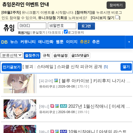
참여하기
[08월2주차]
유니크뽑기 이벤트를 시작합니다.
[참여하기]
를 누르시면 비로그
인도 참여할 수 있으며,
유니크당첨 기회
를 노려보세요!
[다시보지 않기
]
|
분실찾기
|
다크모드
|
로그인유지
회원가입
DB
뉴스
커뮤니티
애니만화
웹툰
이미지
츄온2
츄온
▼
DB
뉴스
커뮤니티
애니만화
즐찾추가
규칙
숨덕설정
글15/댓글5
웹툰
이미지
츄온2
츄온
[ 붕괴 : 스타레일 ] 스파클 신작 피규어 공개
[5]
열기
인기글보기
[ 블루 아카이브 ] 키리후지 나기사 신
[피규어]
작 피규어 공개
유라리쿠오
| 2026-08-08
[ 170 / 0 ]
[4]
2027년 1월신작애니 [ 이세계 전
[애니]
생 소동기 ] PV 영상 공개
유라리쿠오
| 2026-08-08
[ 199 / 0 ]
[4]
10월신작애니 [ 야생의 라스트
[애니]