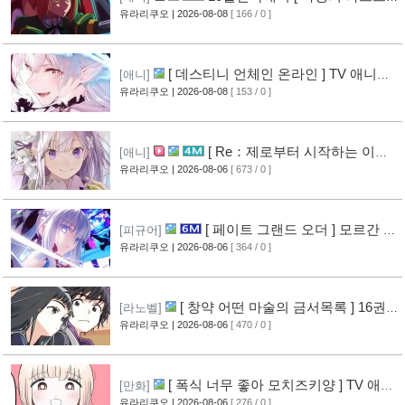
보스가 나타났다! ] 2기 PV 영상 공개
유라리쿠오
| 2026-08-08
[ 166 / 0 ]
[5]
[ 데스티니 언체인 온라인 ] TV 애니메
[애니]
이션화 결정
유라리쿠오
| 2026-08-08
[ 153 / 0 ]
[5]
[ Re：제로부터 시작하는 이세
[애니]
계 생활 ] 4기 탈환편 PV 영상 공개
유라리쿠오
| 2026-08-06
[ 673 / 0 ]
[11]
[ 페이트 그랜드 오더 ] 모르간 르
[피규어]
페이 신작 피규어 공개
유라리쿠오
| 2026-08-06
[ 364 / 0 ]
[7]
[ 창약 어떤 마술의 금서목록 ] 16권
[라노벨]
표지 공개
유라리쿠오
| 2026-08-06
[ 470 / 0 ]
[9]
[ 폭식 너무 좋아 모치즈키양 ] TV 애니
[만화]
메이션화 결정
유라리쿠오
| 2026-08-06
[ 276 / 0 ]
[10]