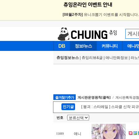
[08월2주차]
유니크뽑기 이벤트를 시작합니다
DB
정보/뉴스
커뮤니티
애니/
츄잉정보뉴스
|
츄잉리뷰&글
|
애니만화정보
|
라노
즐겨찾기추가
게시판운영원칙[클릭]
/ 게시판획득경험
인기글
[ 붕괴 : 스타레일 ] 스파클 신작 피
번호
애니
15889