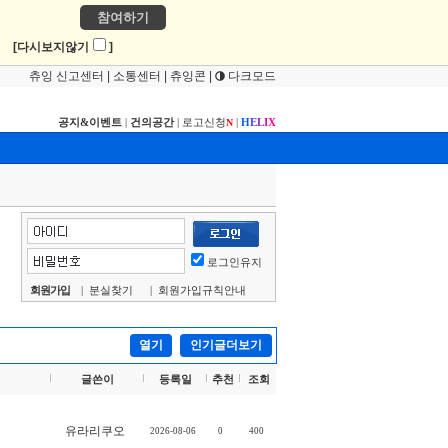
참여하기
!
[다시보지않기
]
츄잉 신고센터
|
소통센터
|
츄잉콘
|
다크모드
공지&이벤트
|
건의공간
|
로고신청
|
H
E
L
I
X
N
로그인유지
회원가입
|
분실찾기
|
회원가입규칙안내
열기
인기글더보기
글쓴이
등록일
추천
조회
유라리쿠오
2026-08-06
0
400