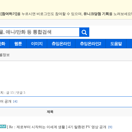
.
[참여하기]
를 누르시면 비로그인도 참여할 수 있으며,
유니크당첨 기회
를 노려보세요
만화
웹툰
이미지
츄잉온라인
츄잉온라인2
도움말
벨정보
치 :
글 15 | 댓글 5
규어 공개
[4]
제목
[ Re：제로부터 시작하는 이세계 생활 ] 4기 탈환편 PV 영상 공개
[9]