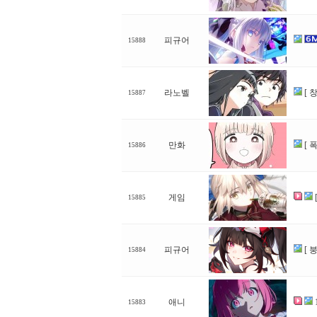
피규어
15888
라노벨
[ 
15887
만화
[ 
15886
게임
15885
피규어
[ 
15884
애니
15883