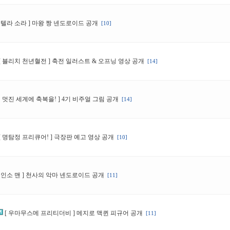
스텔라 소라 ] 마왕 짱 넨도로이드 공개
[10]
[ 블리치 천년혈전 ] 축전 일러스트 & 오프닝 영상 공개
[14]
이 멋진 세계에 축복을! ] 4기 비주얼 그림 공개
[14]
[ 명탐정 프리큐어! ] 극장판 예고 영상 공개
[10]
체인소 맨 ] 천사의 악마 넨도로이드 공개
[11]
[ 우마무스메 프리티더비 ] 메지로 맥퀸 피규어 공개
[11]