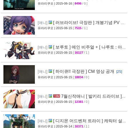
+ 트레일러 영상 공개 (FINAL FANTASY
유라리쿠오
| 2015-06-16
[
8496
/ 0 ]
VII)
[40]
[ 러브라이브! 극장판 ] 개봉기념 PV 영
[애니]
상 [ Angelic Angel ] 뮤직 비디오 공개
유라리쿠오
| 2015-06-15
[
7515
/ 1 ]
[33]
[ 보루토 ] 메인 비주얼 + [ 나루토 : 아
[애니]
카츠키 비전 ] 표지 + 개요 공개
유라리쿠오
| 2015-06-15
[
16127
/ 1 ]
[38]
[ 하이큐!! 극장판 ] CM 영상 공개
[애니]
[25]
유라리쿠오
| 2015-06-15
[
18834
/ 0 ]
7월신작애니 [ 발키리 드라이브 ]
[애니]
성우진 + 장면컷 공개 (VALKYRIE DRIVE
유라리쿠오
| 2015-06-15
[
12381
/ 0 ]
MERMAID)
[27]
[ 디지몬 어드벤처 트라이 ] 캐릭터 설
[애니]
정화 공개
유라리쿠오
| 2015-06-14
[
16371
/ 1 ]
[65]