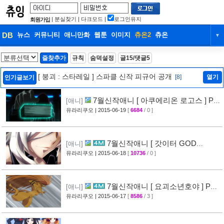
|
분실찾기
|
다크모드
|
로그인유지
회원가입
DB
뉴스
커뮤니티
애니만화
웹툰
이미지
츄온2
츄온
▼
DB
뉴스
커뮤니티
애니만화
즐찾추가
규칙
숨덕설정
글15/댓글5
웹툰
이미지
츄온2
츄온
[ 붕괴 : 스타레일 ] 스파클 신작 피규어 공개
[8]
열기
인기글보기
7월신작애니 [ 아쿠에리온 로고스 ] PV
[애니]
영상 공개
유라리쿠오
| 2015-06-19
[
6684
/ 0 ]
[25]
7월신작애니 [ 갓이터 GOD
[애니]
EATER ] CM 영상 공개
유라리쿠오
| 2015-06-18
[
10736
/ 0 ]
[29]
7월신작애니 [ 요괴소년호야 ] PV
[애니]
영상 공개 (우시오와 토라)
유라리쿠오
| 2015-06-17
[
8586
/ 3 ]
[33]