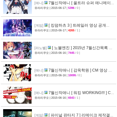
7월신작애니 [ 울트라 슈퍼 애니메이션
[애니]
타임 ] CM 영상 공개
유라리쿠오
| 2015-06-17
[
5396
/ 0 ]
[23]
[ 킹덤하츠 3 ] 트레일러 영상 공개
[게임]
(KINGDOM HEARTS III)
유라리쿠오
| 2015-06-17
[
4265
/ 1 ]
[24]
[ 노블엔진 ] 2015년 7월신간목록 공
[라노벨]
개
유라리쿠오
| 2015-06-16
[
7445
/ 0 ]
[38]
7월신작애니 [ 감옥학원 ] CM 영상 공
[애니]
개
유라리쿠오
| 2015-06-16
[
10095
/ 0 ]
[37]
7월신작애니 [ 워킹 WORKING!!! ] CM
[애니]
영상 + 1화개요 선행컷 공개
유라리쿠오
| 2015-06-16
[
6543
/ 1 ]
[32]
[ 파이널 판타지 7 ] 리메이크 제작결정
[게임]