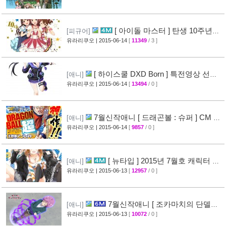
[ 아이돌 마스터 ] 탄생 10주년기
[피규어]
념 이벤트 개최예정 + [ 하기와라 유키호 ] 피규
유라리쿠오
| 2015-06-14
[
11349
/ 3 ]
어 공개
[35]
[ 하이스쿨 DXD Born ] 특전영상 선행
[애니]
컷 + '초 차원게임 넵튠' 제휴 이벤트 결정
유라리쿠오
| 2015-06-14
[
13494
/ 0 ]
[32]
7월신작애니 [ 드래곤볼 : 슈퍼 ] CM 영
[애니]
상 공개
유라리쿠오
| 2015-06-14
[
9857
/ 0 ]
[28]
[ 뉴타입 ] 2015년 7월호 캐릭터 인
[애니]
기랭킹공개
유라리쿠오
| 2015-06-13
[
12957
/ 0 ]
[70]
7월신작애니 [ 조카마치의 단델리
[애니]
온 ] PV 영상 공개
유라리쿠오
| 2015-06-13
[
10072
/ 0 ]
[26]