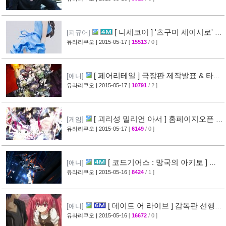
[ 니세코이 ] '츠구미 세이시로' 피
[피규어]
규어 리뷰사진 & BD/DVD 제1권 표지 공개
유라리쿠오
| 2015-05-17
[
15513
/ 0 ]
[51]
[ 페어리테일 ] 극장판 제작발표 & 타르
[애니]
타로스 일러스트 공개
유라리쿠오
| 2015-05-17
[
10791
/ 2 ]
[31]
[ 괴리성 밀리언 아서 ] 홈페이지오픈 &
[게임]
사전모집 + [ Supercell ] 싱글음반발매
유라리쿠오
| 2015-05-17
[
6149
/ 0 ]
[27]
[ 코드기어스 : 망국의 아키토 ] 제4
[애니]
장 PV 영상 공개
유라리쿠오
| 2015-05-16
[
8424
/ 1 ]
[38]
[ 데이트 어 라이브 ] 감독판 선행컷
[애니]
& 극장판 캐릭터 설정화 공개
유라리쿠오
| 2015-05-16
[
16672
/ 0 ]
[41]