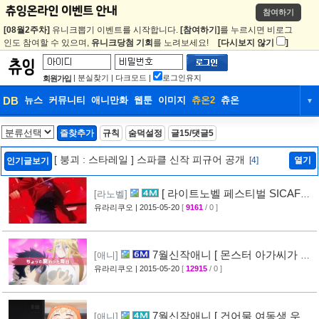
참여하기
[08월2주차]
유니크뽑기 이벤트를 시작합니다.
[참여하기]
를 누르시면 비로그
인도 참여할 수 있으며,
유니크당첨 기회
를 노려보세요!
[다시보지 않기
]
|
분실찾기
|
다크모드
|
로그인유지
회원가입
DB
뉴스
커뮤니티
애니만화
웹툰
이미지
츄온2
츄온
▼
DB
뉴스
커뮤니티
애니만화
즐찾추가
규칙
숨덕설정
글15/댓글5
웹툰
이미지
츄온2
츄온
[ 붕괴 : 스타레일 ] 스파클 신작 피규어 공개
[4]
열기
인기글보기
[ 라이트노벨 페스티벌 SICAF
[라노벨]
2015 ] 행사장 판매 상품 공개
유라리쿠오
| 2015-05-20
[
9161
/ 0 ]
[49]
7월신작애니 [ 몬스터 아가씨가 있
[애니]
는 일상 ] PV 영상 공개
유라리쿠오
| 2015-05-20
[
12915
/ 0 ]
[51]
7월신작애니 [ 건어물 여동생 우마
[애니]