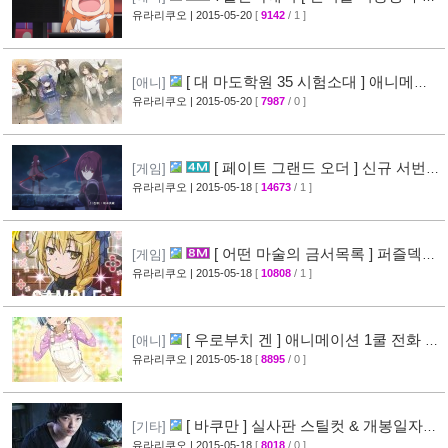
루짱 ] PV 영상 공개
유라리쿠오
| 2015-05-20
[
9142
/ 1 ]
[39]
[ 대 마도학원 35 시험소대 ] 애니메이
[애니]
션화 & 캐릭터 설정화 공개
유라리쿠오
| 2015-05-20
[
7987
/ 0 ]
[25]
[ 페이트 그랜드 오더 ] 신규 서번트
[게임]
& CM 영상 공개 (Fate/Grand Order)
유라리쿠오
| 2015-05-18
[
14673
/ 1 ]
[49]
[ 어떤 마술의 금서목록 ] 퍼즐덱스
[게임]
카드 일러스트 모음
유라리쿠오
| 2015-05-18
[
10808
/ 1 ]
[53]
[ 우로부치 겐 ] 애니메이션 1쿨 전화 담
[애니]
당 각본 제작중 & [ 마법소녀 마도카 ☆ 마기카 ]
유라리쿠오
| 2015-05-18
[
8895
/ 0 ]
소셜게임 일러스트 공개
[46]
[ 바쿠만 ] 실사판 스틸컷 & 개봉일자
[기타]
공개 (BAKUMAN)
유라리쿠오
| 2015-05-18
[
8018
/ 0 ]
[36]