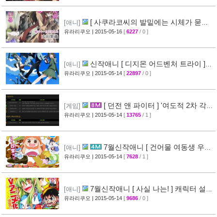
[ 사쿠라코씨의 발밑에는 시체가 묻혀
[애니]
있다 ] 애니메이션화 결정
유라리쿠오
| 2015-05-16
[
6227
/ 0 ]
[30]
신작애니 [ 디지몬 어드벤처 트라이 ]
[애니]
캐릭터 설정화 팬아트 공개
유라리쿠오
| 2015-05-14
[
22897
/ 0 ]
[70]
[ 던전 앤 파이터 ] '여도적 2차 각
[게임]
성' 캐릭터 플레이 영상 공개
유라리쿠오
| 2015-05-14
[
13765
/ 1 ]
[31]
7월신작애니 [ 건어물 여동생 우마
[애니]
루짱 ] 주요 성우진 & 캐릭터 설정화 공개
유라리쿠오
| 2015-05-14
[
7628
/ 1 ]
[41]
7월신작애니 [ 사실 나는! ] 캐릭터 설정
[애니]
화 + 성우진 공개
유라리쿠오
| 2015-05-14
[
9686
/ 0 ]
[32]