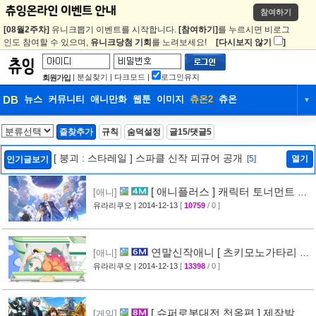
참여하기
[08월2주차]
유니크뽑기 이벤트를 시작합니다.
[참여하기]
를 누르시면 비로그
인도 참여할 수 있으며,
유니크당첨 기회
를 노려보세요!
[다시보지 않기
]
|
분실찾기
|
다크모드
|
로그인유지
회원가입
DB
뉴스
커뮤니티
애니만화
웹툰
이미지
츄온2
츄온
▼
DB
뉴스
커뮤니티
애니만화
즐찾추가
규칙
숨덕설정
글15/댓글5
웹툰
이미지
츄온2
츄온
[ 붕괴 : 스타레일 ] 스파클 신작 피규어 공개
[5]
열기
인기글보기
[ 애니플러스 ] 캐릭터 토너먼트 8
[애니]
강 명단 발표 + 티저 영상 공개
유라리쿠오
| 2014-12-13
[
10759
/ 0 ]
[80]
연말신작애니 [ 츠키모노가타리 ] 2
[애니]
차 PV 영상 공개
유라리쿠오
| 2014-12-13
[
13398
/ 0 ]
[69]
[ 슈퍼로봇대전 천옥편 ] 제작발표
[게임]