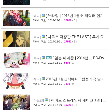
[ 뉴타입 ] 2015년 1월호 캐릭터 인기
[애니]
랭킹 + 작품 인기 랭킹 공개
유라리쿠오
| 2014-12-11
[
10908
/ 0 ]
[73]
[ 나루토 극장판 THE LAST ] 후기 CM
[애니]
영상 + 개봉성적 + 최종권 발매 일정 공개
유라리쿠오
| 2014-12-11
[
17952
/ 2 ]
[66]
[ 일본 아마존 ] 2014년도 BD/DVD
[애니]
판매 TOP 10 랭킹 공개
유라리쿠오
| 2014-12-11
[
5604
/ 1 ]
[47]
2015년 1월신작애니 [ 탐정가극 밀키홈
[애니]
즈 TD ] PV 영상 공개
유라리쿠오
| 2014-12-11
[
7879
/ 0 ]
[34]
[ 페이트 스트레인지 페이크 1권 ] 표
[라노벨]
지 + 개요 + [ 로드 엘멜로이 2세의 사건부 ] 발
유라리쿠오
| 2014-12-10
[
19326
/ 0 ]
매정보 ( Fate / strange Fake )