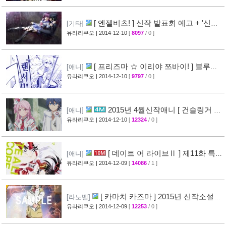
[43]
[ 엔젤비츠! ] 신작 발표회 예고 + '신규
[기타]
프로젝트' 작품 발표 예정
유라리쿠오
| 2014-12-10
[
8097
/ 0 ]
[84]
[ 프리즈마 ☆ 이리야 쯔바이! ] 블루레
[애니]
이 특전영상 3화 공개
유라리쿠오
| 2014-12-10
[
9797
/ 0 ]
[38]
2015년 4월신작애니 [ 건슬링거 스
[애니]
트라토스 ] 애니메이션화 결정 + PV 영상 공
유라리쿠오
| 2014-12-10
[
12324
/ 0 ]
개
[44]
[ 데이트 어 라이브Ⅱ ] 제11화 특
[애니]
전영상 선행컷 + 발매정보
유라리쿠오
| 2014-12-09
[
14086
/ 1 ]
[65]
[ 카마치 카즈마 ] 2015년 신작소설
[라노벨]
발매 예정표 + [ 신약 어떤 마술의 금서목록 12
유라리쿠오
| 2014-12-09
[
12253
/ 0 ]
권 ] 개요
[64]