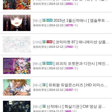
+ PV 영상공개
유라리쿠오
| 2014-12-13
[
12551
/ 1 ]
[52]
2015년 1월신작애니 [ 앱솔루트 듀
[애니]
오 ] PV 영상 공개
유라리쿠오
| 2014-12-13
[
10778
/ 0 ]
[42]
[ 코믹마켓 87 ] 애니메이션 상품
[기타]
판매 정보 공개 ( comic market 87 )
유라리쿠오
| 2014-12-12
[
17602
/ 0 ]
[60]
[ 파괴의 포켓몬과 디안시 ] 메인예
[애니]
고 영상 공개 ( 한글더빙판 )
유라리쿠오
| 2014-12-12
[
13339
/ 0 ]
[44]
[ 유희왕 듀얼몬스터즈 ] HD 리마스터
[애니]
판 방송 예정 + [ 유희왕 극장판 ] 개봉정보
유라리쿠오
| 2014-12-12
[
21337
/ 0 ]
[62]
신작애니 [ 학살기관 ] CM 영상 공
[애니]
개
유라리쿠오
| 2014-12-12
[
9405
/ 0 ]
[49]