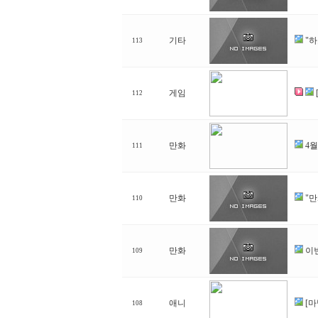
기타
"
113
게임
112
만화
4
111
만화
"
110
만화
이번
109
애니
[
108