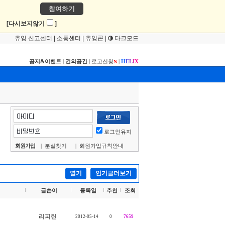
참여하기
!
[다시보지않기
]
츄잉 신고센터
|
소통센터
|
츄잉콘
|
다크모드
공지&이벤트
|
건의공간
|
로고신청
|
H
E
L
I
X
N
로그인유지
회원가입
|
분실찾기
|
회원가입규칙안내
열기
인기글더보기
글쓴이
등록일
추천
조회
리피린
2012-05-14
0
7659