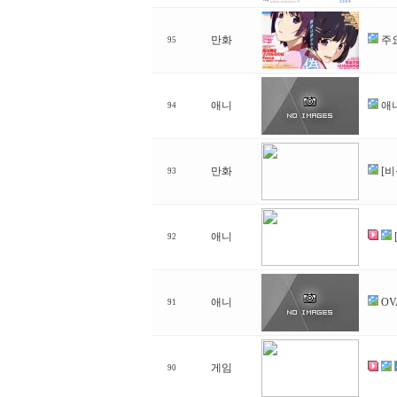
만화
주
95
애니
애
94
만화
[
93
애니
92
애니
O
91
게임
90