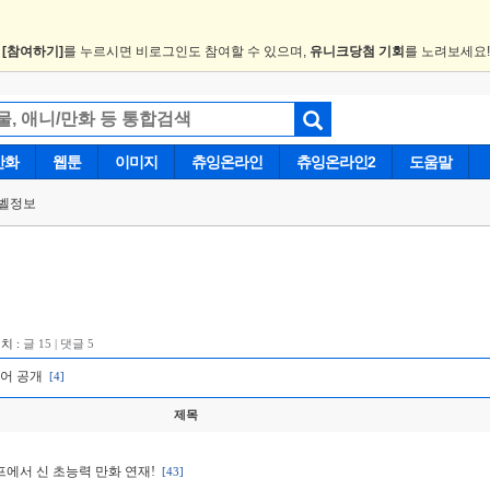
.
[참여하기]
를 누르시면 비로그인도 참여할 수 있으며,
유니크당첨 기회
를 노려보세요
만화
웹툰
이미지
츄잉온라인
츄잉온라인2
도움말
벨정보
치 :
글 15 | 댓글 5
규어 공개
[4]
제목
프에서 신 초능력 만화 연재!
[43]