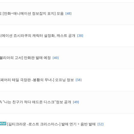
요 [만화+애니메이션 정보잡지 표지] 모음
[48]
니메이션 죠시라쿠의 캐릭터 설정화, 캐스트 공개
[38]
비블리아의 고서] 만화판 발매 예정
[40]
[페어리 테일 극장판 -봉황의 무녀-] 오프닝 정보
[58]
VA "나는 친구가 적다 애드온 디스크"정보 공개
[49]
[길티크라운 -로스트 크리스마스-] 발매 연기 + 음반 발매
[52]