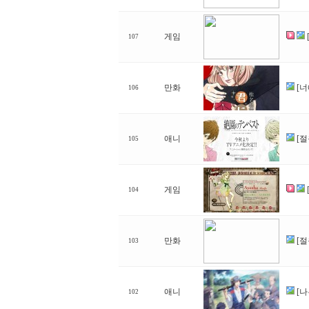
게임
107
만화
[너
106
애니
[
105
게임
104
만화
[
103
애니
[나
102