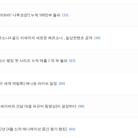
어와라! 냐루코양!] 누계 100만부 돌파
[33]
르소나4 골드 리세치의 새로운 페르소나 , 일상컨텐츠 공개
[30]
스 랭킹 첫 시리즈 누적 매출 1 억 부 돌파
[63]
여수 세계 박람회] 애니송 라이브 일정
[60]
[세이버와 건담 대결 피규어 동영상]이 굉장하다
[98]
12년 [4월 신작 애니메이션 중간 평가 랭킹]
[64]