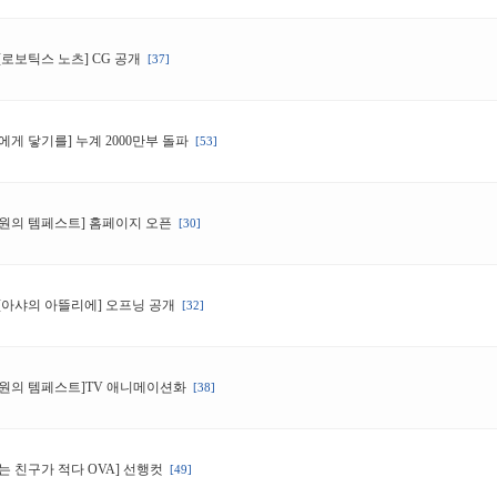
[로보틱스 노츠] CG 공개
[37]
에게 닿기를] 누계 2000만부 돌파
[53]
절원의 템페스트] 홈페이지 오픈
[30]
[아샤의 아뜰리에] 오프닝 공개
[32]
절원의 템페스트]TV 애니메이션화
[38]
는 친구가 적다 OVA] 선행컷
[49]