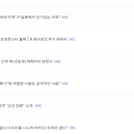
하츠네 미쿠"가 일본에서 인기있는 이유?
[42]
[포켓몬스터 블랙 2 & 화이트2] 추가 캐릭터
[42]
월 신작 애니[빙과] 캐릭터의 변천사
[36]
만화가"에 적합한 사람은 공격적인 사람?
[43]
주 "신간 만화" 소개.
[34]
마법소녀 리리컬 나노하 비비드] 도메인 갱신?
[36]