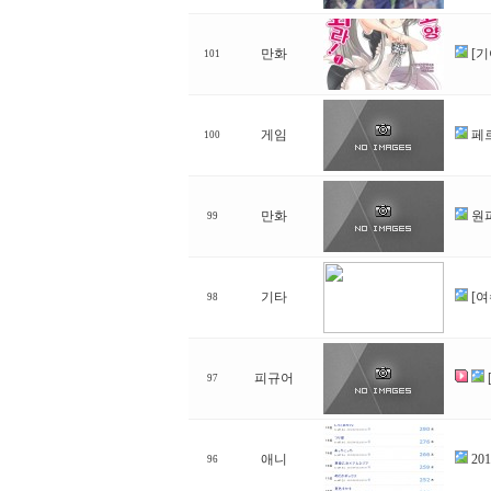
만화
[기
101
게임
페
100
만화
원피
99
기타
[
98
피규어
97
애니
20
96