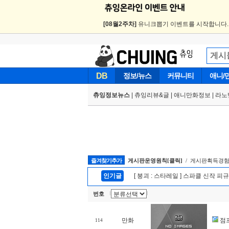
[08월2주차]
유니크뽑기 이벤트를 시작합니다
DB
정보/뉴스
커뮤니티
애니/
츄잉정보뉴스
|
츄잉리뷰&글
|
애니만화정보
|
라노
즐겨찾기추가
게시판운영원칙[클릭]
/ 게시판획득경험
인기글
[ 붕괴 : 스타레일 ] 스파클 신작 피
번호
만화
점
114