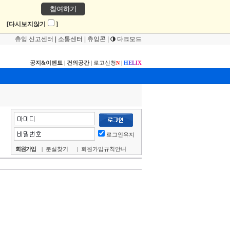
참여하기
!
[다시보지않기
]
츄잉 신고센터
|
소통센터
|
츄잉콘
|
다크모드
공지&이벤트
|
건의공간
|
로고신청
|
H
E
L
I
X
N
로그인유지
회원가입
|
분실찾기
|
회원가입규칙안내