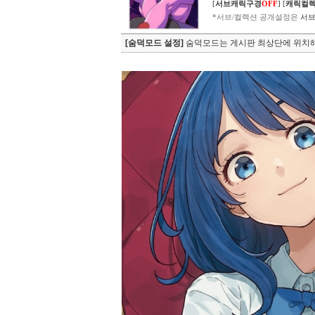
[
서브캐릭구경
OFF
]
[
캐릭컬
*서브/컬렉션 공개설정은
서브
[숨덕모드 설정]
숨덕모드는 게시판 최상단에 위치해