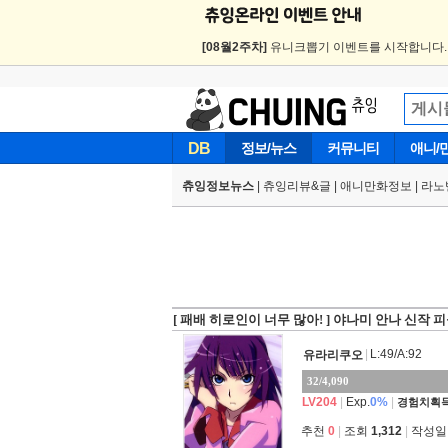
[08월2주차]
유니크뽑기 이벤트를 시작합니다
DB
정보/뉴스
커뮤니티
애니/
츄잉정보뉴스
|
츄잉리뷰&글
|
애니만화정보
|
라노
[ 패배 히로인이 너무 많아! ] 야나미 안나 신작 
|
L:49/A:92
유라리쿠오
32/4,090
LV204
|
Exp.
0%
|
경험치획득
추천
0
|
조회
1,312
|
작성일 2