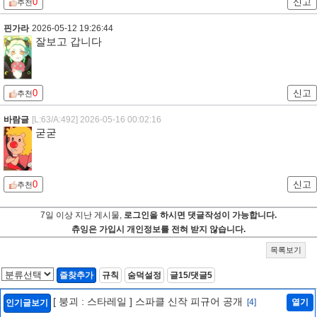
0
신고
추천
핀가라
2026-05-12 19:26:44
잘보고 갑니다
0
신고
추천
바람글
[L:63/A:492]
2026-05-16 00:02:16
굳굳
0
신고
추천
7일 이상 지난 게시물,
로그인을 하시면 댓글작성이 가능합니다.
츄잉은 가입시 개인정보를 전혀 받지 않습니다.
목록보기
즐찾추가
규칙
숨덕설정
글15/댓글5
[ 붕괴 : 스타레일 ] 스파클 신작 피규어 공개
[4]
열기
인기글보기