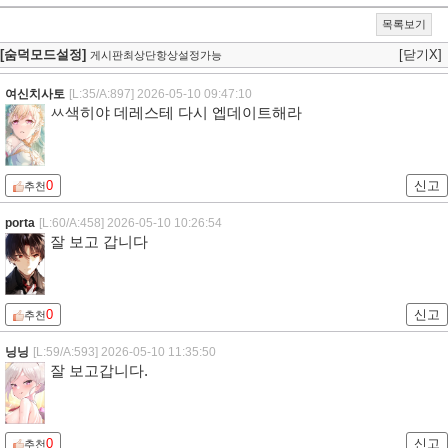
목록보기
[숨덕모드설정]
[닫기X]
게시판최상단항상설정가능
여신치사토
[L:35/A:897]
2026-05-10 09:47:10
ㅆ색히야 데레스테 다시 엡데이트해라
0
신고
추천
porta
[L:60/A:458]
2026-05-10 10:26:54
잘 보고 갑니다
0
신고
추천
닝닝
[L:59/A:593]
2026-05-10 11:35:50
잘 보고갑니다.
0
신고
추천