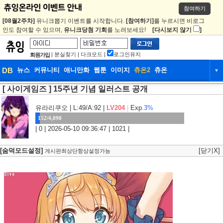
참여하기
[08월2주차]
유니크뽑기 이벤트를 시작합니다.
[참여하기]
를 누르시면 비로그
인도 참여할 수 있으며,
유니크당첨 기회
를 노려보세요!
[다시보지 않기
]
|
분실찾기
|
다크모드
|
로그인유지
회원가입
DB
뉴스
커뮤니티
애니만화
웹툰
이미지
츄온2
츄온
▼
[ 사이게임즈 ] 15주년 기념 일러스트 공개
DB
뉴스
커뮤니티
애니만화
웹툰
이미지
츄온2
츄온
유라리쿠오
| L:49/A:92 |
LV204
|
Exp.
3%
152/4,090
| 0 | 2026-05-10 09:36:47 | 1021 |
[숨덕모드설정]
[닫기X]
게시판최상단항상설정가능