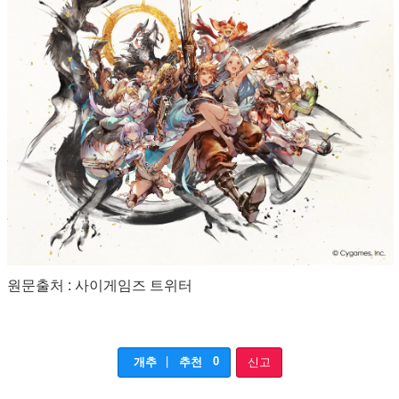
원문출처 : 사이게임즈 트위터
|
0
개추
추천
신고