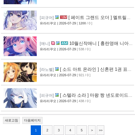
[ 페이트 그랜드 오더 ] 멜트릴리
[피규어]
스 신작 피규어 공개
유라리쿠오
| 2026-07-29
[
1200
/ 0 ]
[12]
10월신작애니 [ 흉란영애 니아
[애니]
리스톤 ] PV 영상 공개
유라리쿠오
| 2026-07-29
[ 538 / 0 ]
[13]
[ 소드 아트 온라인 ] 신혼편 1권 표지
[라노벨]
공개
유라리쿠오
| 2026-07-29
[ 921 / 0 ]
[16]
[ 스텔라 소라 ] 마왕 짱 넨도로이드
[피규어]
공개
유라리쿠오
| 2026-07-29
[ 438 / 0 ]
[10]
새로고침
다음페이지
1
2
3
4
5
>
>>