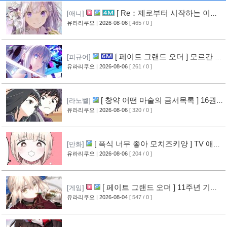
[ Re：제로부터 시작하는 이세
[애니]
계 생활 ] 4기 탈환편 PV 영상 공개
유라리쿠오
| 2026-08-06
[ 465 / 0 ]
[9]
[ 페이트 그랜드 오더 ] 모르간 르
[피규어]
페이 신작 피규어 공개
유라리쿠오
| 2026-08-06
[ 261 / 0 ]
[4]
[ 창약 어떤 마술의 금서목록 ] 16권
[라노벨]
표지 공개
유라리쿠오
| 2026-08-06
[ 320 / 0 ]
[7]
[ 폭식 너무 좋아 모치즈키양 ] TV 애니
[만화]
메이션화 결정
유라리쿠오
| 2026-08-06
[ 204 / 0 ]
[7]
[ 페이트 그랜드 오더 ] 11주년 기념
[게임]
영상 공개
유라리쿠오
| 2026-08-04
[ 547 / 0 ]
[7]