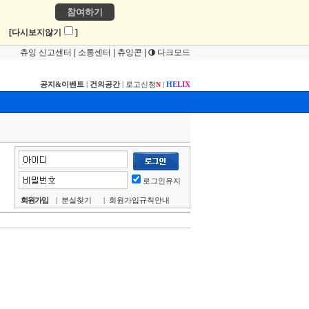
참여하기
!
[다시보지않기
]
츄잉 신고센터
|
소통센터
|
츄잉콘
|
다크모드
공지&이벤트
|
건의공간
|
로고신청
|
H
E
L
I
X
N
로그인유지
회원가입
|
분실찾기
|
회원가입규칙안내