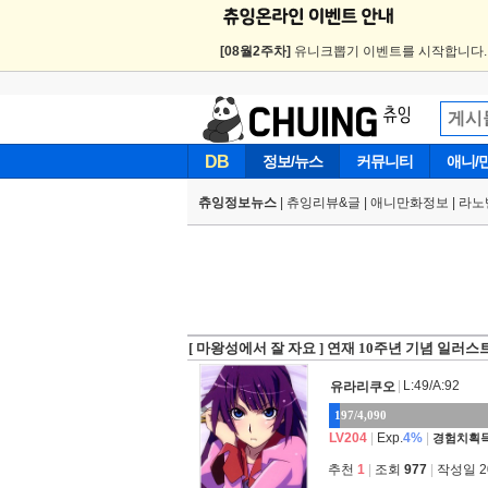
[08월2주차]
유니크뽑기 이벤트를 시작합니다
DB
정보/뉴스
커뮤니티
애니/
츄잉정보뉴스
|
츄잉리뷰&글
|
애니만화정보
|
라노
[ 마왕성에서 잘 자요 ] 연재 10주년 기념 일러스
|
L:49/A:92
유라리쿠오
197/4,090
LV204
|
Exp.
4%
|
경험치획득
추천
1
|
조회
977
|
작성일 202