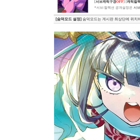
[
서브캐릭구경
OFF
]
[
캐릭컬
*서브/컬렉션 공개설정은
서브
[숨덕모드 설정]
숨덕모드는 게시판 최상단에 위치해