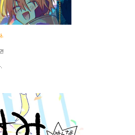
.
숙면
.