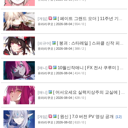
[ 페이트 그랜드 오더 ] 11주년 기념
[게임]
영상 공개
유라리쿠오
| 2026-08-04
[ 554 / 0 ]
[7]
[ 붕괴 : 스타레일 ] 스파클 신작 피규
[피규어]
어 공개
유라리쿠오
| 2026-08-04
[ 388 / 2 ]
[4]
10월신작애니 [ FX 전사 쿠루미 ] PV
[애니]
영상 공개
유라리쿠오
| 2026-08-04
[ 414 / 0 ]
[5]
[ 어서오세요 실력지상주의 교실에 ] 블
[애니]
루레이 VOL.2 표지 공개
유라리쿠오
| 2026-08-04
[ 428 / 0 ]
[6]
[ 원신 ] 7.0 버전 PV 영상 공개
[게임]
[12]
유라리쿠오
| 2026-08-02
[ 610 / 0 ]