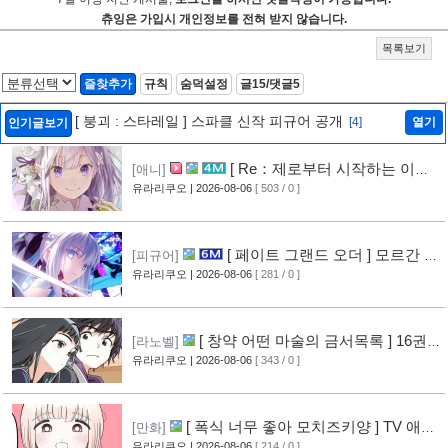
츄잉은 가입시 개인정보를 전혀 받지 않습니다.
목록보기
즐찾추가
규칙
숨덕설정
글15/댓글5
[ 붕괴 : 스타레일 ] 스파클 신작 피규어 공개
[4]
열기
인기글보기
[ Re：제로부터 시작하는 이세
[애니]
계 생활 ] 4기 탈환편 PV 영상 공개
유라리쿠오
| 2026-08-06
[ 503 / 0 ]
[9]
[ 페이트 그랜드 오더 ] 모르간 르
[피규어]
페이 신작 피규어 공개
유라리쿠오
| 2026-08-06
[ 281 / 0 ]
[4]
[ 창약 어떤 마술의 금서목록 ] 16권
[라노벨]
표지 공개
유라리쿠오
| 2026-08-06
[ 343 / 0 ]
[7]
[ 폭식 너무 좋아 모치즈키양 ] TV 애니
[만화]
메이션화 결정
유라리쿠오
| 2026-08-06
[ 214 / 0 ]
[7]