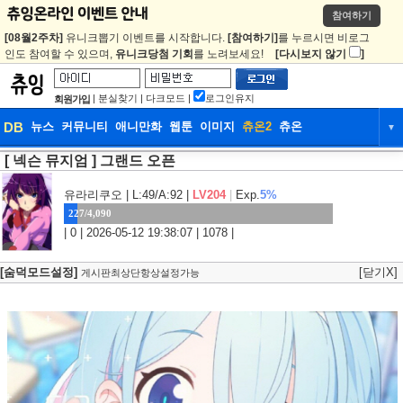
참여하기
[08월2주차]
유니크뽑기 이벤트를 시작합니다.
[참여하기]
를 누르시면 비로그
인도 참여할 수 있으며,
유니크당첨 기회
를 노려보세요!
[다시보지 않기
]
|
분실찾기
|
다크모드
|
로그인유지
회원가입
DB
뉴스
커뮤니티
애니만화
웹툰
이미지
츄온2
츄온
▼
[ 넥슨 뮤지엄 ] 그랜드 오픈
DB
뉴스
커뮤니티
애니만화
웹툰
이미지
츄온2
츄온
유라리쿠오
| L:49/A:92 |
LV204
|
Exp.
5%
227/4,090
| 0 | 2026-05-12 19:38:07 | 1078 |
[숨덕모드설정]
[닫기X]
게시판최상단항상설정가능