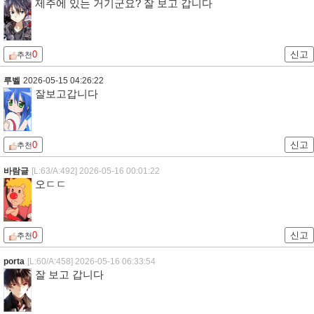
제주에 있는 거기군요? 잘 보고 갑니다
0
신고
추천
루벨
2026-05-15 04:26:22
잘보고갑니다
0
신고
추천
바람글
[L:63/A:492]
2026-05-16 00:01:22
오ㄷㄷ
0
신고
추천
porta
[L:60/A:458]
2026-05-16 06:33:54
잘 보고 갑니다