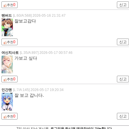
0
신고
추천
텐버드
[L:60/A:568]
2026-05-16 21:31:47
잘보고감다
0
신고
추천
여신치사토
[L:35/A:897]
2026-05-17 00:57:46
가보고 싶다
0
신고
추천
인간맨
[L:7/A:145]
2026-05-17 19:20:34
잘 보고 갑니다.
0
신고
추천
7일 이상 지난 게시물,
로그인을 하시면 댓글작성이 가능합니다.