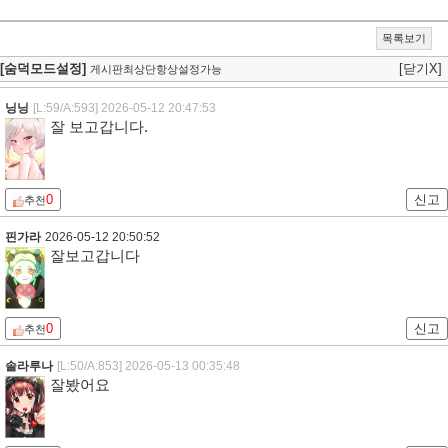
목록보기
[숨덕모드설정]
[닫기X]
게시판최상단항상설정가능
닝닝
[L:59/A:593]
2026-05-12 20:47:53
잘 보고갑니다.
0
신고
추천
핀가라
2026-05-12 20:50:52
잘보고갑니다
0
신고
추천
솔라루나
[L:50/A:853]
2026-05-13 00:35:48
잘봤어요