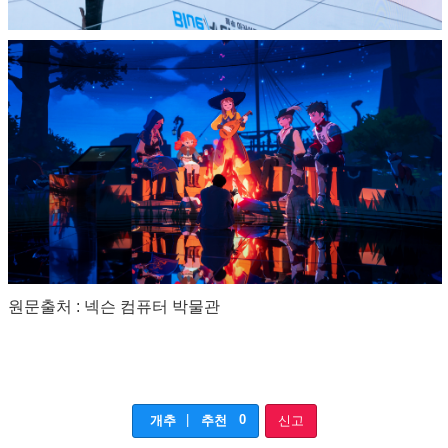
원문출처 : 넥슨 컴퓨터 박물관
|
0
개추
추천
신고