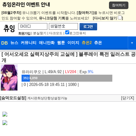
참여하기
[08월2주차]
유니크뽑기 이벤트를 시작합니다.
[참여하기]
를 누르시면 비로그
인도 참여할 수 있으며,
유니크당첨 기회
를 노려보세요!
[다시보지 않기
]
|
분실찾기
|
다크모드
|
로그인유지
회원가입
DB
뉴스
커뮤니티
애니만화
웹툰
이미지
츄온2
츄온
▼
[ 어서오세요 실력지상주의 교실에 ] 블루레이 특전 일러스트 공
DB
뉴스
커뮤니티
애니만화
개
웹툰
이미지
츄온2
츄온
유라리쿠오
| L:49/A:92 |
LV204
|
Exp.
9%
392/4,090
| 0 | 2026-05-18 19:45:11 | 1080 |
[숨덕모드설정]
[닫기X]
게시판최상단항상설정가능