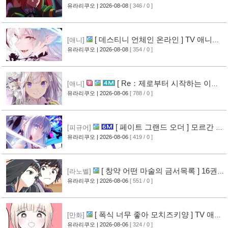
보스가 나타났다! ] 2기 PV 영상 공개
유라리쿠오
| 2026-08-08
[ 346 / 0 ]
[9]
[ 데스티니 언체인 온라인 ] TV 애니메
[애니]
이션화 결정
유라리쿠오
| 2026-08-08
[ 354 / 0 ]
[9]
[ Re：제로부터 시작하는 이세
[애니]
계 생활 ] 4기 탈환편 PV 영상 공개
유라리쿠오
| 2026-08-06
[ 788 / 0 ]
[14]
[ 페이트 그랜드 오더 ] 모르간 르
[피규어]
페이 신작 피규어 공개
유라리쿠오
| 2026-08-06
[ 419 / 0 ]
[10]
[ 창약 어떤 마술의 금서목록 ] 16권
[라노벨]
표지 공개
유라리쿠오
| 2026-08-06
[ 551 / 0 ]
[13]
[ 폭식 너무 좋아 모치즈키양 ] TV 애니
[만화]
메이션화 결정
유라리쿠오
| 2026-08-06
[ 324 / 0 ]
[13]