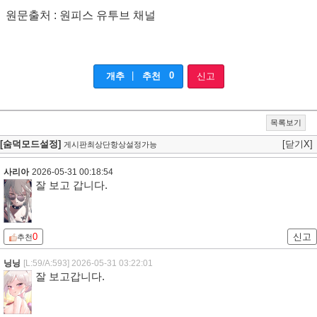
원문출처 : 원피스 유투브 채널
|
0
개추
추천
신고
목록보기
[숨덕모드설정]
[닫기X]
게시판최상단항상설정가능
사리아
2026-05-31 00:18:54
잘 보고 갑니다.
0
신고
추천
닝닝
[L:59/A:593]
2026-05-31 03:22:01
잘 보고갑니다.