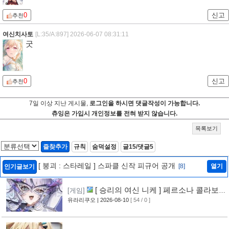
0
신고
추천
여신치사토
[L:35/A:897]
2026-06-07 08:31:11
굿
0
신고
추천
7일 이상 지난 게시물,
로그인을 하시면 댓글작성이 가능합니다.
츄잉은 가입시 개인정보를 전혀 받지 않습니다.
목록보기
즐찾추가
규칙
숨덕설정
글15/댓글5
[ 붕괴 : 스타레일 ] 스파클 신작 피규어 공개
[8]
열기
인기글보기
[ 승리의 여신 니케 ] 페르소나 콜라보
[게임]
레이션 이벤트 공개
유라리쿠오
| 2026-08-10
[ 54 / 0 ]