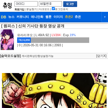
|
분실찾기
|
다크모드
|
로그인유지
회원가입
DB
뉴스
커뮤니티
애니만화
웹툰
이미지
츄온2
츄온
▼
[ 원피스 ] 신의 기사단 등장 영상 공개
DB
뉴스
커뮤니티
애니만화
웹툰
이미지
츄온2
츄온
유라리쿠오
| L:49/A:92 |
LV204
|
Exp.
19%
782/4,090
| 0 | 2026-05-31 00:16:06 | 2093 |
[숨덕모드설정]
[닫기X]
게시판최상단항상설정가능