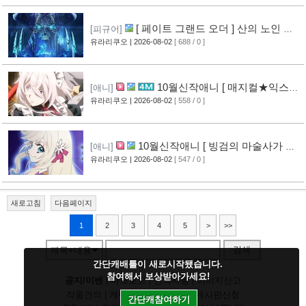
[ 페이트 그랜드 오더 ] 산의 노인 신
[피규어]
작 피규어 공개
유라리쿠오
| 2026-08-02
[ 688 / 0 ]
[17]
10월신작애니 [ 매지컬★익스플
[애니]
로러 ] PV 영상 공개
유라리쿠오
| 2026-08-02
[ 558 / 0 ]
[12]
10월신작애니 [ 빙검의 마술사가 세
[애니]
계를 다스린다 ] 2기 PV 영상 공개
유라리쿠오
| 2026-08-02
[ 547 / 0 ]
[13]
새로고침
다음페이지
1
2
3
4
5
>
>>
검색
제목+내용
간단캐배틀이 새로시작됐습니다.
참여해서 보상받아가세요!
공지/이벤
|
다크모드
|
건의사항
|
이미지신고
작품건의
|
캐릭건의
|
기타디비
|
게시판신청
간단캐참여하기