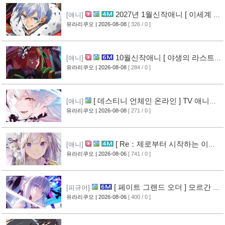
2027년 1월신작애니 [ 이세계 전
[애니]
생 소동기 ] PV 영상 공개
유라리쿠오
| 2026-08-08
[ 326 / 0 ]
[8]
10월신작애니 [ 야생의 라스트
[애니]
보스가 나타났다! ] 2기 PV 영상 공개
유라리쿠오
| 2026-08-08
[ 284 / 0 ]
[9]
[ 데스티니 언체인 온라인 ] TV 애니메
[애니]
이션화 결정
유라리쿠오
| 2026-08-08
[ 271 / 0 ]
[9]
[ Re：제로부터 시작하는 이세
[애니]
계 생활 ] 4기 탈환편 PV 영상 공개
유라리쿠오
| 2026-08-06
[ 741 / 0 ]
[14]
[ 페이트 그랜드 오더 ] 모르간 르
[피규어]
페이 신작 피규어 공개
유라리쿠오
| 2026-08-06
[ 400 / 0 ]
[10]