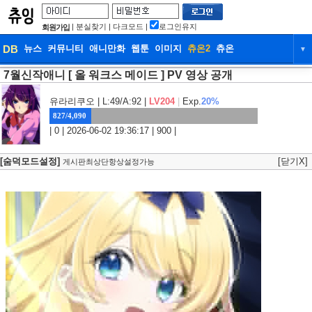
|
분실찾기
|
다크모드
|
로그인유지
회원가입
DB
뉴스
커뮤니티
애니만화
웹툰
이미지
츄온2
츄온
▼
7월신작애니 [ 올 워크스 메이드 ] PV 영상 공개
DB
뉴스
커뮤니티
애니만화
웹툰
이미지
츄온2
츄온
유라리쿠오
| L:49/A:92 |
LV204
|
Exp.
20%
827/4,090
| 0 | 2026-06-02 19:36:17 | 900 |
[숨덕모드설정]
[닫기X]
게시판최상단항상설정가능