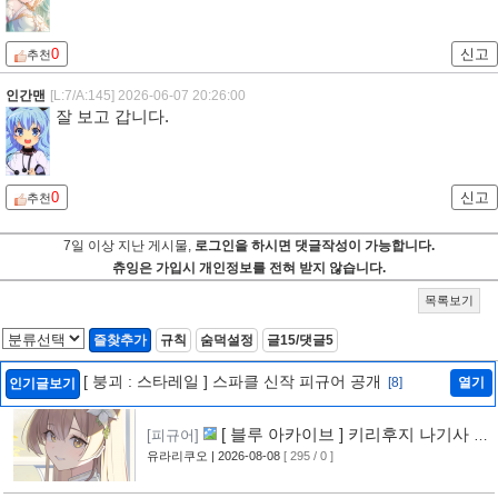
0
신고
추천
인간맨
[L:7/A:145]
2026-06-07 20:26:00
잘 보고 갑니다.
0
신고
추천
7일 이상 지난 게시물,
로그인을 하시면 댓글작성이 가능합니다.
츄잉은 가입시 개인정보를 전혀 받지 않습니다.
목록보기
즐찾추가
규칙
숨덕설정
글15/댓글5
[ 붕괴 : 스타레일 ] 스파클 신작 피규어 공개
[8]
열기
인기글보기
[ 블루 아카이브 ] 키리후지 나기사 신
[피규어]
작 피규어 공개
유라리쿠오
| 2026-08-08
[ 295 / 0 ]
[9]