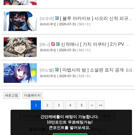
[ 블루 아카이브 ] 사오리 신작 피규어
[피규어]
공개
유라리쿠오
| 2026-07-31
[ 563 / 0 ]
[10]
신작애니 [ 가치 아쿠타 ] 2기 PV 영
[애니]
상 공개
유라리쿠오
| 2026-07-31
[ 501 / 0 ]
[13]
[ 마법사의 밤 ] 소설판 표지 공개
[라노벨]
[11]
유라리쿠오
| 2026-07-31
[ 515 / 0 ]
새로고침
다음페이지
1
2
3
4
5
>
>>
검색
제목+내용
간단캐배틀이 배팅이 가능합니다.
10만포인트 무료배팅가능!
큰포인트를 벌어보세요.
공지/이벤
|
다크모드
|
건의사항
|
이미지신고