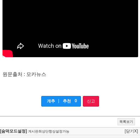
원문출처 : 모카뉴스
|
0
개추
추천
신고
목록보기
[숨덕모드설정]
[닫기X]
게시판최상단항상설정가능