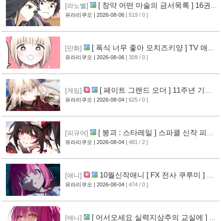
[ 창약 어떤 마술의 금서목록 ] 16권
[라노벨]
표지 공개
유라리쿠오
| 2026-08-06
[ 519 / 0 ]
[12]
[ 폭식 너무 좋아 모치즈키양 ] TV 애니
[만화]
메이션화 결정
유라리쿠오
| 2026-08-06
[ 309 / 0 ]
[13]
[ 페이트 그랜드 오더 ] 11주년 기념
[게임]
영상 공개
유라리쿠오
| 2026-08-04
[ 625 / 0 ]
[11]
[ 붕괴 : 스타레일 ] 스파클 신작 피규
[피규어]
어 공개
유라리쿠오
| 2026-08-04
[ 481 / 2 ]
[8]
10월신작애니 [ FX 전사 쿠루미 ] PV
[애니]
영상 공개
유라리쿠오
| 2026-08-04
[ 474 / 0 ]
[9]
[ 어서오세요 실력지상주의 교실에 ] 블
[애니]