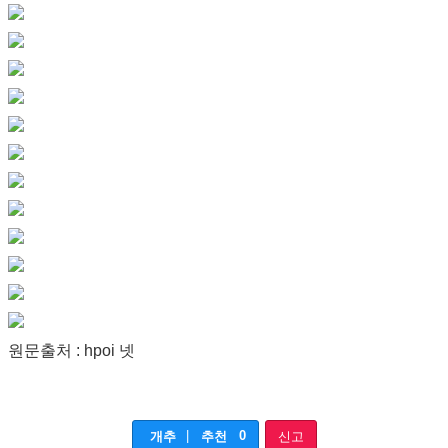
원문출처 : hpoi 넷
|
0
개추
추천
신고