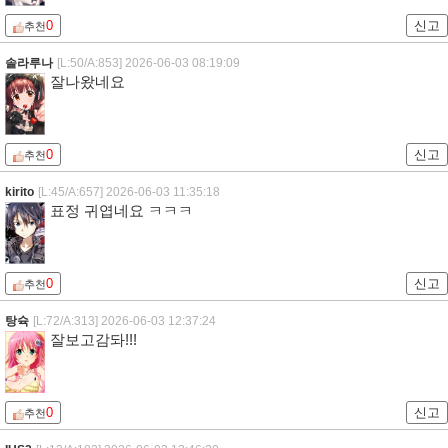
0
신고
추천
솔라루나
[L:50/A:853]
2026-06-03 08:19:09
잘나왔네요
0
신고
추천
kirito
[L:45/A:657]
2026-06-03 11:35:18
표정 귀엽네요 ㅋㅋㅋ
0
신고
추천
탕슉
[L:72/A:313]
2026-06-03 12:37:24
잘보고감돠!!!
0
신고
추천