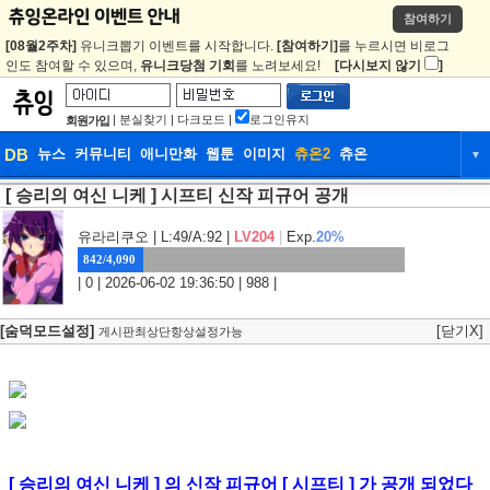
참여하기
[08월2주차]
유니크뽑기 이벤트를 시작합니다.
[참여하기]
를 누르시면 비로그
인도 참여할 수 있으며,
유니크당첨 기회
를 노려보세요!
[다시보지 않기
]
|
분실찾기
|
다크모드
|
로그인유지
회원가입
DB
뉴스
커뮤니티
애니만화
웹툰
이미지
츄온2
츄온
▼
[ 승리의 여신 니케 ] 시프티 신작 피규어 공개
DB
뉴스
커뮤니티
애니만화
웹툰
이미지
츄온2
츄온
유라리쿠오
| L:49/A:92 |
LV204
|
Exp.
20%
842/4,090
| 0 | 2026-06-02 19:36:50 | 988 |
[숨덕모드설정]
[닫기X]
게시판최상단항상설정가능
[ 승리의 여신 니케 ] 의 신작 피규어 [ 시프티 ] 가 공개 되었다