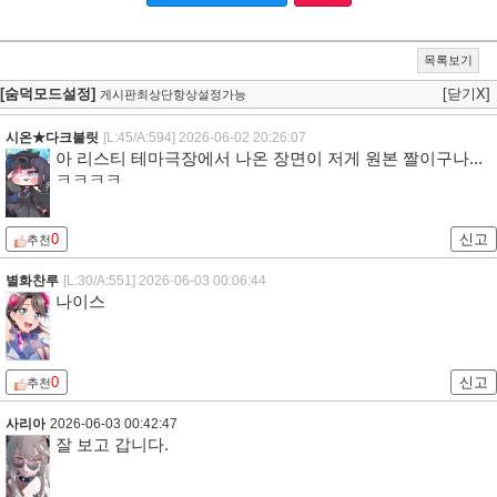
목록보기
[숨덕모드설정]
[닫기X]
게시판최상단항상설정가능
시온★다크불릿
[L:45/A:594]
2026-06-02 20:26:07
아 리스티 테마극장에서 나온 장면이 저게 원본 짤이구나...
ㅋㅋㅋㅋ
0
신고
추천
별화찬루
[L:30/A:551]
2026-06-03 00:06:44
나이스
0
신고
추천
사리아
2026-06-03 00:42:47
잘 보고 갑니다.