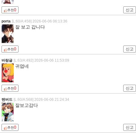
0
신고
추천
porta
[L:60/A:458]
2026-06-06 06:13:36
잘 보고 갑니다
0
신고
추천
바람글
[L:63/A:492]
2026-06-06 11:53:09
귀엽네
0
신고
추천
텐버드
[L:60/A:568]
2026-06-06 21:24:34
잘보고감다
0
신고
추천