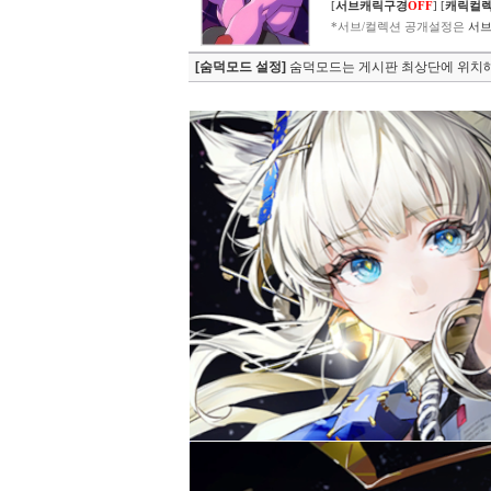
[
서브캐릭구경
OFF
]
[
캐릭컬
*서브/컬렉션 공개설정은
서브
[숨덕모드 설정]
숨덕모드는 게시판 최상단에 위치해