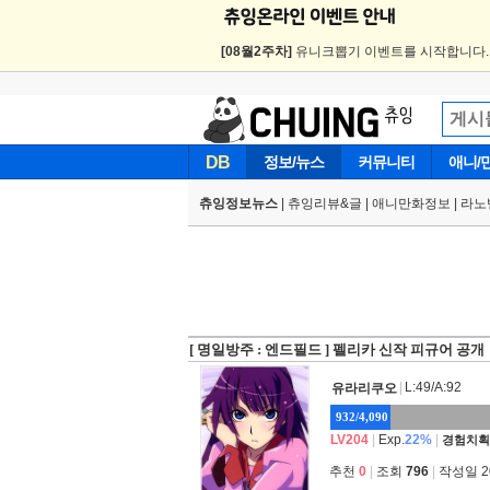
[08월2주차]
유니크뽑기 이벤트를 시작합니다
DB
정보/뉴스
커뮤니티
애니/
츄잉정보뉴스
|
츄잉리뷰&글
|
애니만화정보
|
라노
[ 명일방주 : 엔드필드 ] 펠리카 신작 피규어 공개
|
L:49/A:92
유라리쿠오
932/4,090
LV204
|
Exp.
22%
|
경험치획
추천
0
|
조회
796
|
작성일 202