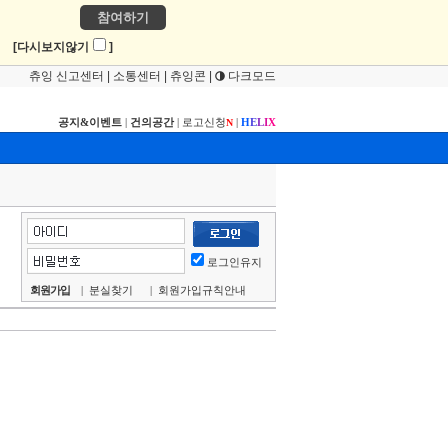
참여하기
!
[다시보지않기
]
츄잉 신고센터
|
소통센터
|
츄잉콘
|
다크모드
공지&이벤트
|
건의공간
|
로고신청
|
H
E
L
I
X
N
로그인유지
회원가입
|
분실찾기
|
회원가입규칙안내