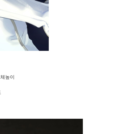
 전체높이
도