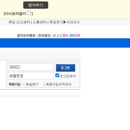
참여하기
!
[다시보지않기
]
츄잉 신고센터
|
소통센터
|
츄잉콘
|
다크모드
공지&이벤트
|
건의공간
|
로고신청
|
H
E
L
I
X
N
로그인유지
회원가입
|
분실찾기
|
회원가입규칙안내