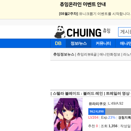
[08월2주차]
유니크뽑기 이벤트를 시작합니다
DB
정보/뉴스
커뮤니티
애니/
츄잉정보뉴스
|
츄잉리뷰&글
|
애니만화정보
|
라노
[ 스텔라 블레이드 : 블러드 레인 ] 트레일러 영상
|
L:49/A:92
유라리쿠오
962/4,090
LV204
|
Exp.
23%
|
경험치획
추천
0
|
조회
1,356
|
작성일 2