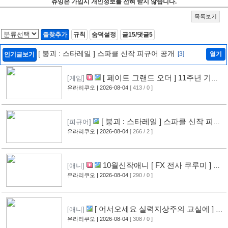
츄잉은 가입시 개인정보를 전혀 받지 않습니다.
목록보기
즐찾추가
규칙
숨덕설정
글15/댓글5
[ 붕괴 : 스타레일 ] 스파클 신작 피규어 공개
[3]
열기
인기글보기
[ 페이트 그랜드 오더 ] 11주년 기념
[게임]
영상 공개
유라리쿠오
| 2026-08-04
[ 413 / 0 ]
[6]
[ 붕괴 : 스타레일 ] 스파클 신작 피규
[피규어]
어 공개
유라리쿠오
| 2026-08-04
[ 266 / 2 ]
[3]
10월신작애니 [ FX 전사 쿠루미 ] PV
[애니]
영상 공개
유라리쿠오
| 2026-08-04
[ 290 / 0 ]
[5]
[ 어서오세요 실력지상주의 교실에 ] 블
[애니]
루레이 VOL.2 표지 공개
유라리쿠오
| 2026-08-04
[ 308 / 0 ]
[6]