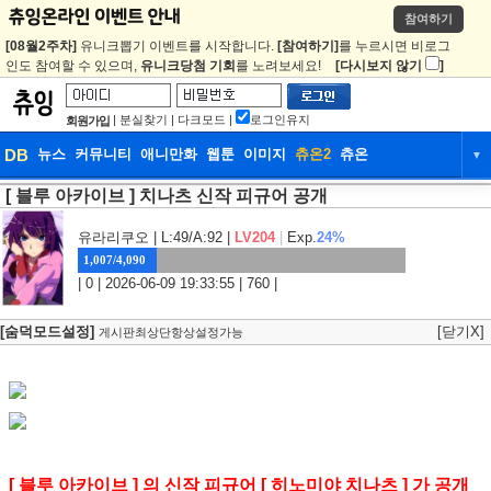
참여하기
[08월2주차]
유니크뽑기 이벤트를 시작합니다.
[참여하기]
를 누르시면 비로그
인도 참여할 수 있으며,
유니크당첨 기회
를 노려보세요!
[다시보지 않기
]
|
분실찾기
|
다크모드
|
로그인유지
회원가입
DB
뉴스
커뮤니티
애니만화
웹툰
이미지
츄온2
츄온
▼
[ 블루 아카이브 ] 치나츠 신작 피규어 공개
DB
뉴스
커뮤니티
애니만화
웹툰
이미지
츄온2
츄온
유라리쿠오
| L:49/A:92 |
LV204
|
Exp.
24%
1,007/4,090
| 0 | 2026-06-09 19:33:55 | 760 |
[숨덕모드설정]
[닫기X]
게시판최상단항상설정가능
[ 블루 아카이브 ] 의 신작 피규어 [ 히노미야 치나츠 ] 가 공개