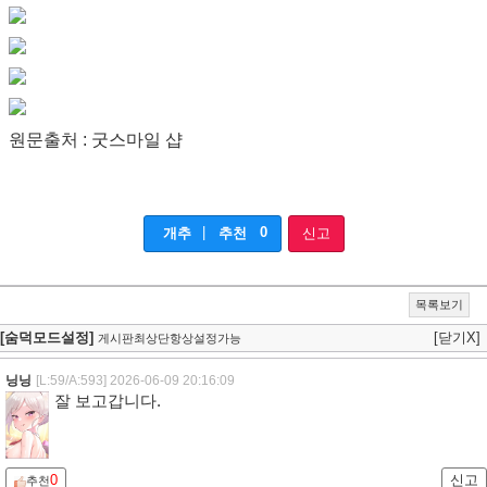
원문출처 : 굿스마일 샵
|
0
개추
추천
신고
목록보기
[숨덕모드설정]
[닫기X]
게시판최상단항상설정가능
닝닝
[L:59/A:593]
2026-06-09 20:16:09
잘 보고갑니다.
0
신고
추천