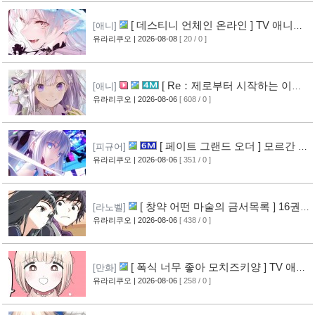
[ 데스티니 언체인 온라인 ] TV 애니메
[애니]
이션화 결정
유라리쿠오
| 2026-08-08
[ 20 / 0 ]
[ Re：제로부터 시작하는 이세
[애니]
계 생활 ] 4기 탈환편 PV 영상 공개
유라리쿠오
| 2026-08-06
[ 608 / 0 ]
[10]
[ 페이트 그랜드 오더 ] 모르간 르
[피규어]
페이 신작 피규어 공개
유라리쿠오
| 2026-08-06
[ 351 / 0 ]
[6]
[ 창약 어떤 마술의 금서목록 ] 16권
[라노벨]
표지 공개
유라리쿠오
| 2026-08-06
[ 438 / 0 ]
[8]
[ 폭식 너무 좋아 모치즈키양 ] TV 애니
[만화]
메이션화 결정
유라리쿠오
| 2026-08-06
[ 258 / 0 ]
[9]