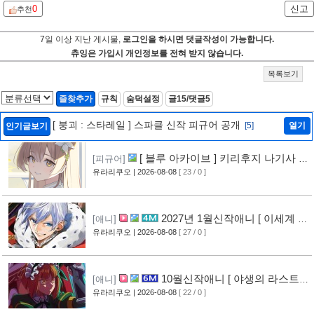
0
신고
추천
7일 이상 지난 게시물,
로그인을 하시면 댓글작성이 가능합니다.
츄잉은 가입시 개인정보를 전혀 받지 않습니다.
목록보기
즐찾추가
규칙
숨덕설정
글15/댓글5
[ 붕괴 : 스타레일 ] 스파클 신작 피규어 공개
[5]
열기
인기글보기
[ 블루 아카이브 ] 키리후지 나기사 신
[피규어]
작 피규어 공개
유라리쿠오
| 2026-08-08
[ 23 / 0 ]
2027년 1월신작애니 [ 이세계 전
[애니]
생 소동기 ] PV 영상 공개
유라리쿠오
| 2026-08-08
[ 27 / 0 ]
10월신작애니 [ 야생의 라스트
[애니]
보스가 나타났다! ] 2기 PV 영상 공개
유라리쿠오
| 2026-08-08
[ 22 / 0 ]