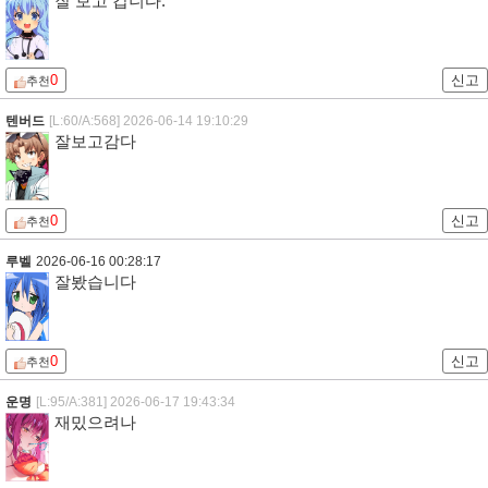
잘 보고 갑니다.
0
신고
추천
텐버드
[L:60/A:568]
2026-06-14 19:10:29
잘보고감다
0
신고
추천
루벨
2026-06-16 00:28:17
잘봤습니다
0
신고
추천
운명
[L:95/A:381]
2026-06-17 19:43:34
재밌으려나