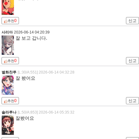
0
신고
추천
사리아
2026-06-14 04:20:39
잘 보고 갑니다.
0
신고
추천
별화찬루
[L:30/A:551]
2026-06-14 04:32:28
잘 봤어요
0
신고
추천
솔라루나
[L:50/A:853]
2026-06-14 05:35:32
잘봤어요