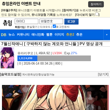
참여하기
[08월2주차]
유니크뽑기 이벤트를 시작합니다.
[참여하기]
를 누르시면 비로그
인도 참여할 수 있으며,
유니크당첨 기회
를 노려보세요!
[다시보지 않기
]
|
분실찾기
|
다크모드
|
로그인유지
회원가입
DB
뉴스
커뮤니티
애니만화
웹툰
이미지
츄온2
츄온
▼
7월신작애니 [ 구박하지 않는 계모와 언니들 ] PV 영상 공개
DB
뉴스
커뮤니티
애니만화
웹툰
이미지
츄온2
츄온
유라리쿠오
| L:49/A:92 |
LV204
|
Exp.
27%
1,112/4,090
| 0 | 2026-06-14 00:34:26 | 800 |
[숨덕모드설정]
[닫기X]
게시판최상단항상설정가능