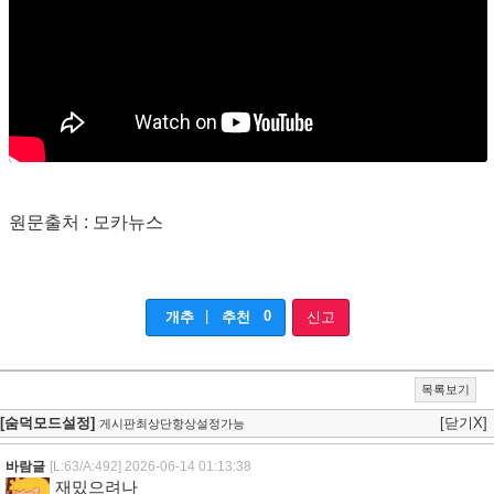
원문출처 : 모카뉴스
|
0
개추
추천
신고
목록보기
[숨덕모드설정]
[닫기X]
게시판최상단항상설정가능
바람글
[L:63/A:492]
2026-06-14 01:13:38
재밌으려나