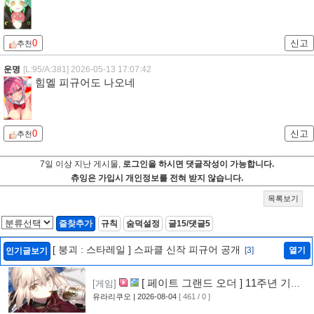
0
신고
추천
운명
[L:95/A:381]
2026-05-13 17:07:42
힘멜 피규어도 나오네
0
신고
추천
7일 이상 지난 게시물,
로그인을 하시면 댓글작성이 가능합니다.
츄잉은 가입시 개인정보를 전혀 받지 않습니다.
목록보기
즐찾추가
규칙
숨덕설정
글15/댓글5
[ 붕괴 : 스타레일 ] 스파클 신작 피규어 공개
[3]
열기
인기글보기
[ 페이트 그랜드 오더 ] 11주년 기념
[게임]
영상 공개
유라리쿠오
| 2026-08-04
[ 461 / 0 ]
[6]