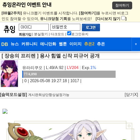
참여하기
[08월2주차]
유니크뽑기 이벤트를 시작합니다.
[참여하기]
를 누르시면 비로그
인도 참여할 수 있으며,
유니크당첨 기회
를 노려보세요!
[다시보지 않기
]
|
분실찾기
|
다크모드
|
로그인유지
회원가입
DB
뉴스
커뮤니티
애니만화
웹툰
이미지
츄온2
츄온
▼
[ 장송의 프리렌 ] 용사 힘멜 신작 피규어 공개
DB
뉴스
커뮤니티
애니만화
웹툰
이미지
츄온2
츄온
유라리쿠오
| L:49/A:92 |
LV204
|
Exp.
1%
77/4,090
| 0 | 2026-05-08 19:27:18 | 1017 |
[숨덕모드설정]
[닫기X]
게시판최상단항상설정가능