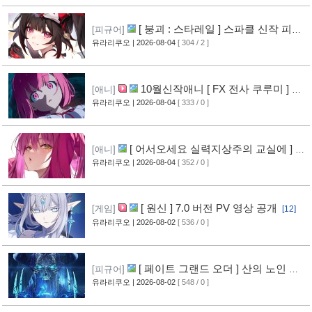
[ 붕괴 : 스타레일 ] 스파클 신작 피규
[피규어]
어 공개
유라리쿠오
| 2026-08-04
[ 304 / 2 ]
[3]
10월신작애니 [ FX 전사 쿠루미 ] PV
[애니]
영상 공개
유라리쿠오
| 2026-08-04
[ 333 / 0 ]
[5]
[ 어서오세요 실력지상주의 교실에 ] 블
[애니]
루레이 VOL.2 표지 공개
유라리쿠오
| 2026-08-04
[ 352 / 0 ]
[6]
[ 원신 ] 7.0 버전 PV 영상 공개
[게임]
[12]
유라리쿠오
| 2026-08-02
[ 536 / 0 ]
[ 페이트 그랜드 오더 ] 산의 노인 신
[피규어]
작 피규어 공개
유라리쿠오
| 2026-08-02
[ 548 / 0 ]
[16]