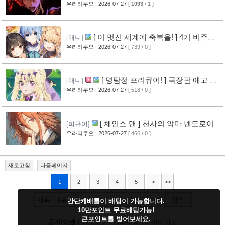
오프닝 영상 공개
유라리쿠오
| 2026-07-27
[
1093
/ 1 ]
[14]
[ 이 멋진 세계에 축복을! ] 4기 비주얼
[애니]
그림 공개
유라리쿠오
| 2026-07-27
[ 739 / 0 ]
[14]
[ 명탐정 프리큐어! ] 극장판 예고 영
[애니]
상 공개
유라리쿠오
| 2026-07-27
[ 518 / 0 ]
[10]
[ 체인소 맨 ] 천사의 악마 넨도로이드
[피규어]
공개
유라리쿠오
| 2026-07-27
[ 466 / 0 ]
[11]
새로고침
다음페이지
1
2
3
4
5
>
>>
검색
제목+내용
간단캐배틀이 배팅이 가능합니다.
10만포인트 무료배팅가능!
큰포인트를 벌어보세요.
공지/이벤
|
다크모드
|
건의사항
|
이미지신고