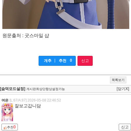
원문출처 : 굿스마일 샵
|
0
개추
추천
신고
목록보기
[숨덕모드설정]
[닫기X]
게시판최상단항상설정가능
여은
[L:67/A:87]
2026-05-08 22:46:52
잘보고갑니담
0
신고
추천