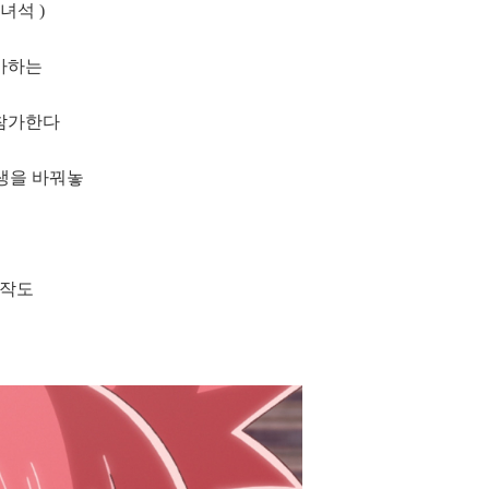
녀석 )
좋아하는
 참가한다
인생을 바꿔놓
신작도