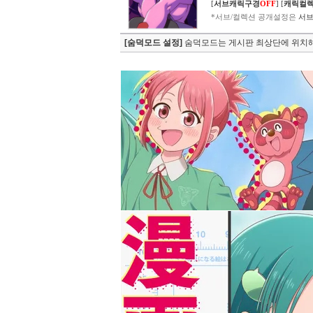
[
서브캐릭구경
OFF
]
[
캐릭컬
*서브/컬렉션 공개설정은
서브
[숨덕모드 설정]
숨덕모드는 게시판 최상단에 위치해