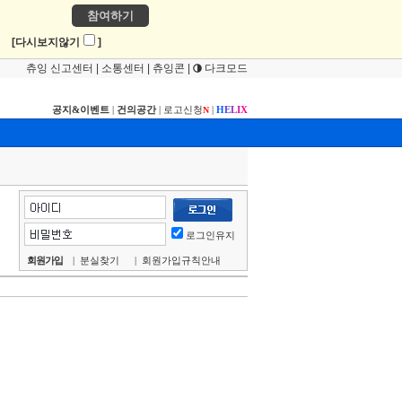
참여하기
!
[다시보지않기
]
츄잉 신고센터
|
소통센터
|
츄잉콘
|
다크모드
공지&이벤트
|
건의공간
|
로고신청
|
H
E
L
I
X
N
로그인유지
회원가입
|
분실찾기
|
회원가입규칙안내