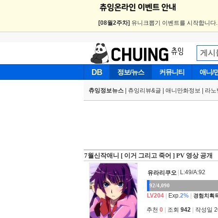
[08월2주차]
유니크뽑기 이벤트를 시작합니다
DB
정보/뉴스
커뮤니티
애니/
츄잉정보뉴스
|
츄잉리뷰&글
|
애니만화정보
|
라노
7월신작애니 [ 이거 그리고 죽어 ] PV 영상 공개
|
L:49/A:92
유라리쿠오
92/4,090
LV204
|
Exp.
2%
|
경험치획득
추천
0
|
조회
942
|
작성일 202