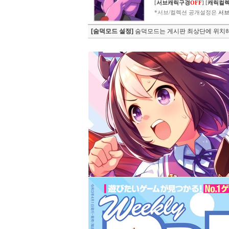
[
서브캐릭구경
OFF
]
[
캐릭컬
*서브/컬렉션 공개설정은
서브
[숨덕모드 설정]
숨덕모드는 게시판 최상단에 위치해