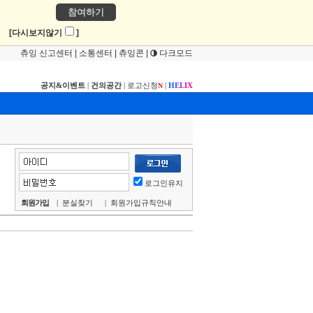
참여하기
!
[다시보지않기
]
츄잉 신고센터
|
소통센터
|
츄잉콘
|
다크모드
공지&이벤트
|
건의공간
|
로고신청
|
H
E
L
I
X
N
로그인유지
회원가입
|
분실찾기
|
회원가입규칙안내