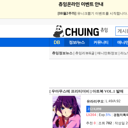
[08월2주차]
유니크뽑기 이벤트를 시작합니다
DB
정보/뉴스
커뮤니티
애니/
츄잉정보뉴스
|
츄잉리뷰&글
|
애니만화정보
|
라노
[ 우마무스메 프리티더비 ] 아트북 VOL.1 발매
|
L:49/A:92
유라리쿠오
212/4,090
LV204
|
Exp.
5%
|
경험치획득
추천
0
|
조회
782
|
작성일 202