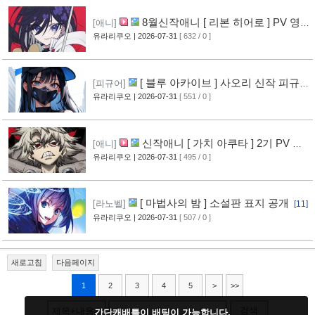
8월신작애니 [ 리본 히어로 ] PV 영
[애니]
상 공개
유라리쿠오
| 2026-07-31
[ 632 / 0 ]
[11]
[ 블루 아카이브 ] 사오리 신작 피규어
[피규어]
공개
유라리쿠오
| 2026-07-31
[ 551 / 0 ]
[10]
신작애니 [ 가치 아쿠타 ] 2기 PV 영
[애니]
상 공개
유라리쿠오
| 2026-07-31
[ 495 / 0 ]
[13]
[ 마법사의 밤 ] 소설판 표지 공개
[라노벨]
[11]
유라리쿠오
| 2026-07-31
[ 507 / 0 ]
새로고침
다음페이지
1
2
3
4
5
>
>>
검색
제목+내용
간단캐배틀이 배팅이 가능합니다.