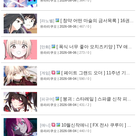
페이 신작 피규어 공개
유라리쿠오
| 2026-08-06
[ 364 / 0 ]
[7]
[ 창약 어떤 마술의 금서목록 ] 16권
[라노벨]
표지 공개
유라리쿠오
| 2026-08-06
[ 467 / 0 ]
[9]
[ 폭식 너무 좋아 모치즈키양 ] TV 애니
[만화]
메이션화 결정
유라리쿠오
| 2026-08-06
[ 273 / 0 ]
[10]
[ 페이트 그랜드 오더 ] 11주년 기념
[게임]
영상 공개
유라리쿠오
| 2026-08-04
[ 590 / 0 ]
[8]
[ 붕괴 : 스타레일 ] 스파클 신작 피규
[피규어]
어 공개
유라리쿠오
| 2026-08-04
[ 431 / 2 ]
[5]
10월신작애니 [ FX 전사 쿠루미 ] PV
[애니]
영상 공개
유라리쿠오
| 2026-08-04
[ 440 / 0 ]
[6]