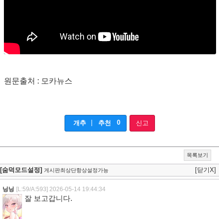
원문출처 : 모카뉴스
|
0
개추
추천
신고
목록보기
[숨덕모드설정]
[닫기X]
게시판최상단항상설정가능
닝닝
[L:59/A:593]
2026-05-14 19:44:34
잘 보고갑니다.