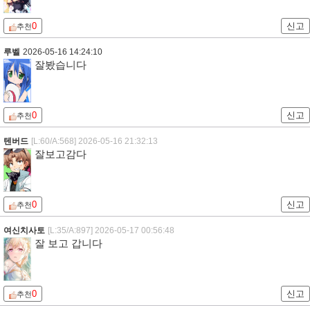
0
신고
추천
루벨
2026-05-16 14:24:10
잘봤습니다
0
신고
추천
텐버드
[L:60/A:568]
2026-05-16 21:32:13
잘보고감다
0
신고
추천
여신치사토
[L:35/A:897]
2026-05-17 00:56:48
잘 보고 갑니다
0
신고
추천