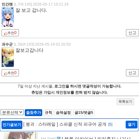
인간맨
[L:7/A:145]
2026-05-17 19:21:18
잘 보고 갑니다.
0
신고
추천
괴수군
[L:56/A:193]
2026-05-19 01:20:50
잘보고갑니다
0
신고
추천
7일 이상 지난 게시물,
로그인을 하시면 댓글작성이 가능합니다.
츄잉은 가입시 개인정보를 전혀 받지 않습니다.
목록보기
즐찾추가
규칙
숨덕설정
글15/댓글5
[ 붕괴 : 스타레일 ] 스파클 신작 피규어 공개
[5]
열기
인기글보기
[ 블루 아카이브 ] 키리후지 나기사 신