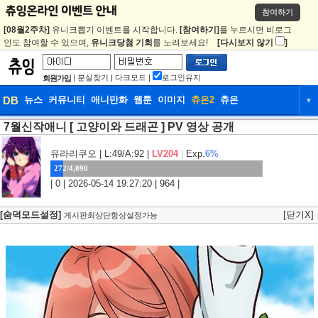
참여하기
[08월2주차]
유니크뽑기 이벤트를 시작합니다.
[참여하기]
를 누르시면 비로그
인도 참여할 수 있으며,
유니크당첨 기회
를 노려보세요!
[다시보지 않기
]
|
분실찾기
|
다크모드
|
로그인유지
회원가입
DB
뉴스
커뮤니티
애니만화
웹툰
이미지
츄온2
츄온
▼
7월신작애니 [ 고양이와 드래곤 ] PV 영상 공개
DB
뉴스
커뮤니티
애니만화
웹툰
이미지
츄온2
츄온
유라리쿠오
| L:49/A:92 |
LV204
|
Exp.
6%
272/4,090
| 0 | 2026-05-14 19:27:20 | 964 |
[숨덕모드설정]
[닫기X]
게시판최상단항상설정가능