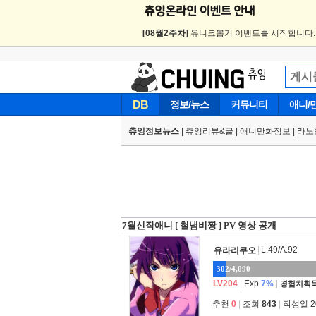
[08월2주차]
유니크뽑기 이벤트를 시작합니다
DB
정보/뉴스
커뮤니티
애니/
츄잉정보뉴스
|
츄잉리뷰&글
|
애니만화정보
|
라노
7월신작애니 [ 철냄비짱 ] PV 영상 공개
|
L:49/A:92
유라리쿠오
302/4,090
LV204
|
Exp.
7%
|
경험치획득
추천
0
|
조회
843
|
작성일 202