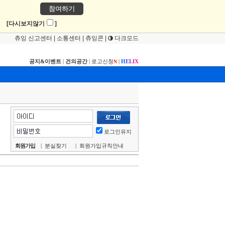
참여하기
!
[다시보지않기
]
츄잉 신고센터
|
소통센터
|
츄잉콘
|
다크모드
공지&이벤트
|
건의공간
|
로고신청
|
H
E
L
I
X
N
로그인유지
회원가입
|
분실찾기
|
회원가입규칙안내