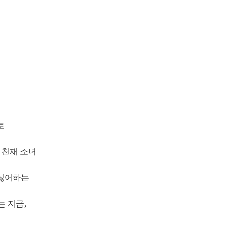
로
 천재 소녀
 싫어하는
는 지금,