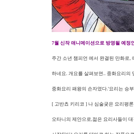
7월 신작 애니메이션으로 방영될 예정인 
주간 소년 챔피언 에서 완결된 만화로
하네요. 개요를 살펴보면.. 중화요리의 명
중화요리 패왕의 손자였다.'요리는 승부
[ 고반쵸 키리코 ] 나 심술궂은 요리평
오타니의 제안으로,젊은 요리사들이 대결