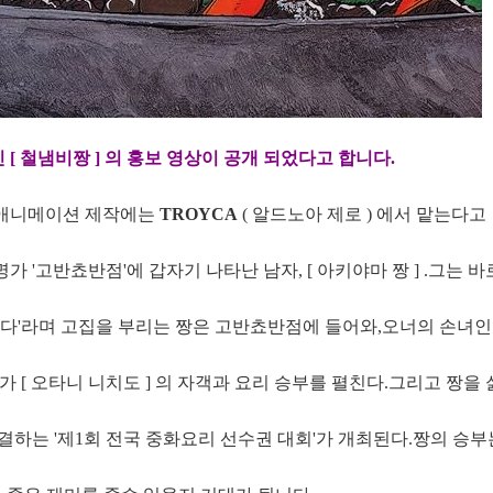
[ 철냄비짱 ] 의 홍보 영상이 공개 되었다고 합니다.
, 애니메이션 제작에는
TROYCA
( 알드노아 제로 ) 에서 맡는다고
가 '고반쵸반점'에 갑자기 나타난 남자, [ 아키야마 짱 ] .그는 바
다'라며 고집을 부리는 짱은 고반쵸반점에 들어와,오너의 손녀인
론가 [ 오타니 니치도 ] 의 자객과 요리 승부를 펼친다.그리고 짱을
하는 '제1회 전국 중화요리 선수권 대회'가 개최된다.짱의 승부