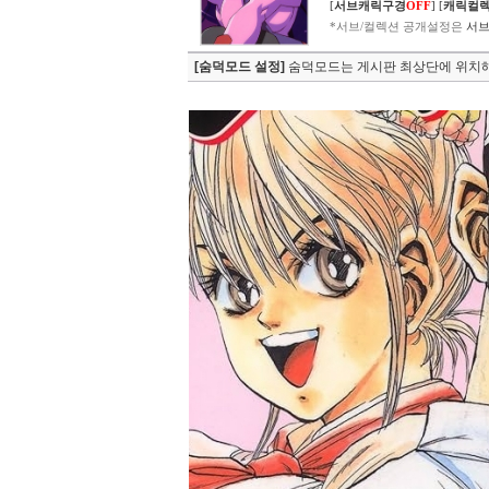
[
서브캐릭구경
OFF
]
[
캐릭컬
*서브/컬렉션 공개설정은
서브
[숨덕모드 설정]
숨덕모드는 게시판 최상단에 위치해