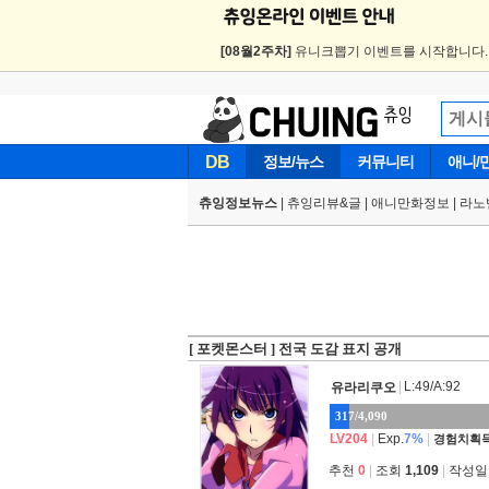
[08월2주차]
유니크뽑기 이벤트를 시작합니다
DB
정보/뉴스
커뮤니티
애니/
츄잉정보뉴스
|
츄잉리뷰&글
|
애니만화정보
|
라노
[ 포켓몬스터 ] 전국 도감 표지 공개
|
L:49/A:92
유라리쿠오
317/4,090
LV204
|
Exp.
7%
|
경험치획득
추천
0
|
조회
1,109
|
작성일 2