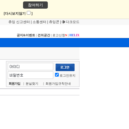
참여하기
!
[다시보지않기
]
츄잉 신고센터
|
소통센터
|
츄잉콘
|
다크모드
공지&이벤트
|
건의공간
|
로고신청
|
H
E
L
I
X
N
로그인유지
회원가입
|
분실찾기
|
회원가입규칙안내