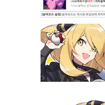
[
서브캐릭구경
OFF
]
[
캐릭컬
*서브/컬렉션 공개설정은
서브
[숨덕모드 설정]
숨덕모드는 게시판 최상단에 위치해