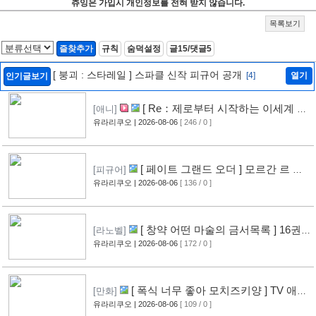
츄잉은 가입시 개인정보를 전혀 받지 않습니다.
목록보기
즐찾추가
규칙
숨덕설정
글15/댓글5
[ 붕괴 : 스타레일 ] 스파클 신작 피규어 공개
[4]
열기
인기글보기
[ Re：제로부터 시작하는 이세계 생
[애니]
활 ] 4기 탈환편 PV 영상 공개
유라리쿠오
| 2026-08-06
[ 246 / 0 ]
[7]
[ 페이트 그랜드 오더 ] 모르간 르 페
[피규어]
이 신작 피규어 공개
유라리쿠오
| 2026-08-06
[ 136 / 0 ]
[2]
[ 창약 어떤 마술의 금서목록 ] 16권
[라노벨]
표지 공개
유라리쿠오
| 2026-08-06
[ 172 / 0 ]
[4]
[ 폭식 너무 좋아 모치즈키양 ] TV 애니
[만화]
메이션화 결정
유라리쿠오
| 2026-08-06
[ 109 / 0 ]
[3]