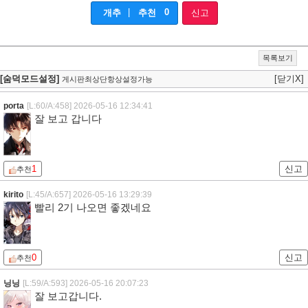
|
0
개추
추천
신고
목록보기
[숨덕모드설정]
[닫기X]
게시판최상단항상설정가능
porta
[L:60/A:458]
2026-05-16 12:34:41
잘 보고 갑니다
1
신고
추천
kirito
[L:45/A:657]
2026-05-16 13:29:39
빨리 2기 나오면 좋겠네요
0
신고
추천
닝닝
[L:59/A:593]
2026-05-16 20:07:23
잘 보고갑니다.