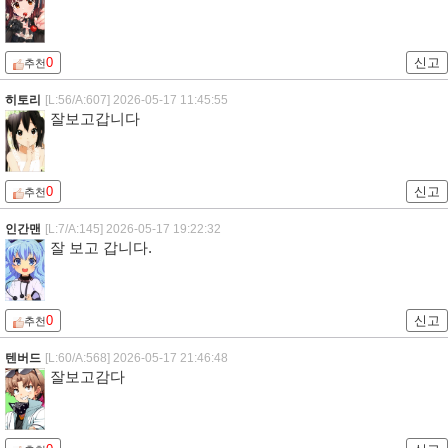
0
신고
추천
히토리
[L:56/A:607]
2026-05-17 11:45:55
잘보고갑니다
0
신고
추천
인간맨
[L:7/A:145]
2026-05-17 19:22:32
잘 보고 갑니다.
0
신고
추천
텐버드
[L:60/A:568]
2026-05-17 21:46:48
잘보고감다