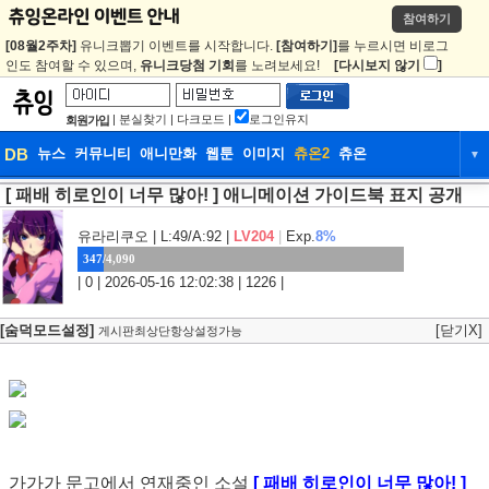
참여하기
[08월2주차]
유니크뽑기 이벤트를 시작합니다.
[참여하기]
를 누르시면 비로그
인도 참여할 수 있으며,
유니크당첨 기회
를 노려보세요!
[다시보지 않기
]
|
분실찾기
|
다크모드
|
로그인유지
회원가입
DB
뉴스
커뮤니티
애니만화
웹툰
이미지
츄온2
츄온
▼
[ 패배 히로인이 너무 많아! ] 애니메이션 가이드북 표지 공개
DB
뉴스
커뮤니티
애니만화
웹툰
이미지
츄온2
츄온
유라리쿠오
| L:49/A:92 |
LV204
|
Exp.
8%
347/4,090
| 0 | 2026-05-16 12:02:38 | 1226 |
[숨덕모드설정]
[닫기X]
게시판최상단항상설정가능
가가가 문고에서 연재중인 소설
[ 패배 히로인이 너무 많아! ]