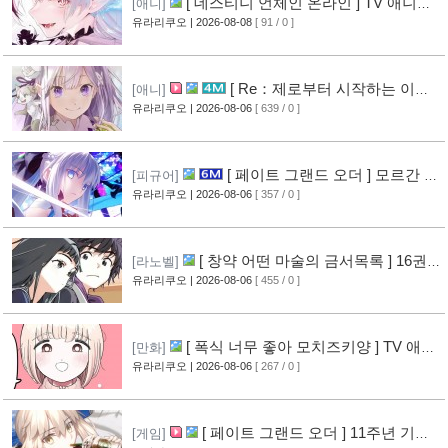
[ 데스티니 언체인 온라인 ] TV 애니메
[애니]
이션화 결정
유라리쿠오
| 2026-08-08
[ 91 / 0 ]
[2]
[ Re：제로부터 시작하는 이세
[애니]
계 생활 ] 4기 탈환편 PV 영상 공개
유라리쿠오
| 2026-08-06
[ 639 / 0 ]
[10]
[ 페이트 그랜드 오더 ] 모르간 르
[피규어]
페이 신작 피규어 공개
유라리쿠오
| 2026-08-06
[ 357 / 0 ]
[6]
[ 창약 어떤 마술의 금서목록 ] 16권
[라노벨]
표지 공개
유라리쿠오
| 2026-08-06
[ 455 / 0 ]
[8]
[ 폭식 너무 좋아 모치즈키양 ] TV 애니
[만화]
메이션화 결정
유라리쿠오
| 2026-08-06
[ 267 / 0 ]
[9]
[ 페이트 그랜드 오더 ] 11주년 기념
[게임]