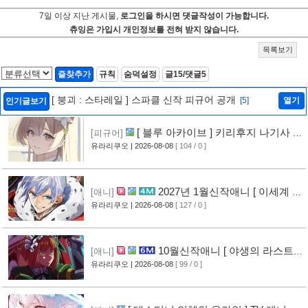
7일 이상 지난 게시물,
로그인을 하시면 댓글작성이 가능합니다.
츄잉은 가입시 개인정보를 전혀 받지 않습니다.
목록보기
즐찾추가
규칙
숨덕설정
글15/댓글5
[ 붕괴 : 스타레일 ] 스파클 신작 피규어 공개
[5]
열기
인기글보기
[ 블루 아카이브 ] 키리후지 나기사 신
[피규어]
작 피규어 공개
유라리쿠오
| 2026-08-08
[ 104 / 0 ]
[1]
2027년 1월신작애니 [ 이세계 전
[애니]
생 소동기 ] PV 영상 공개
유라리쿠오
| 2026-08-08
[ 127 / 0 ]
[2]
10월신작애니 [ 야생의 라스트
[애니]
보스가 나타났다! ] 2기 PV 영상 공개
유라리쿠오
| 2026-08-08
[ 99 / 0 ]
[2]