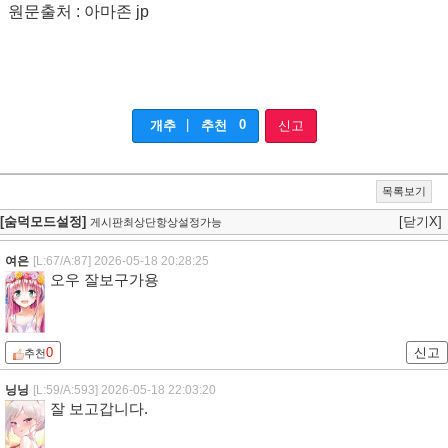
원문출처 : 아마존 jp
|
0
개추
추천
신고
목록보기
[숨덕모드설정]
[닫기X]
게시판최상단항상설정가능
여은
[L:67/A:87]
2026-05-18 20:28:25
오우 잘보구가용
0
신고
추천
닝닝
[L:59/A:593]
2026-05-18 22:03:20
잘 보고갑니다.