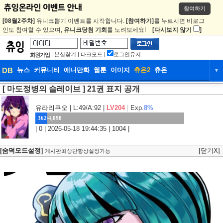
참여하기
[08월2주차]
유니크뽑기 이벤트를 시작합니다.
[참여하기]
를 누르시면 비로그
인도 참여할 수 있으며,
유니크당첨 기회
를 노려보세요!
[다시보지 않기
]
|
분실찾기
|
다크모드
|
로그인유지
회원가입
DB
뉴스
커뮤니티
애니만화
웹툰
이미지
츄온2
츄온
▼
[ 마도정병의 슬레이브 ] 21권 표지 공개
DB
뉴스
커뮤니티
애니만화
웹툰
이미지
츄온2
츄온
유라리쿠오
| L:49/A:92 |
LV204
|
Exp.
8%
362/4,090
| 0 | 2026-05-18 19:44:35 | 1004 |
[숨덕모드설정]
[닫기X]
게시판최상단항상설정가능