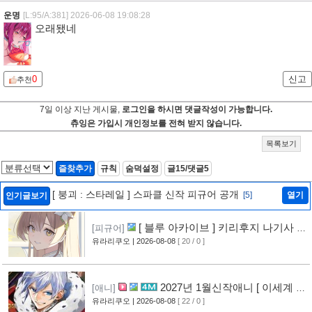
운명
[L:95/A:381]
2026-06-08 19:08:28
오래됐네
0
신고
추천
7일 이상 지난 게시물,
로그인을 하시면 댓글작성이 가능합니다.
츄잉은 가입시 개인정보를 전혀 받지 않습니다.
목록보기
즐찾추가
규칙
숨덕설정
글15/댓글5
[ 붕괴 : 스타레일 ] 스파클 신작 피규어 공개
[5]
열기
인기글보기
[ 블루 아카이브 ] 키리후지 나기사 신
[피규어]
작 피규어 공개
유라리쿠오
| 2026-08-08
[ 20 / 0 ]
2027년 1월신작애니 [ 이세계 전
[애니]
생 소동기 ] PV 영상 공개
유라리쿠오
| 2026-08-08
[ 22 / 0 ]