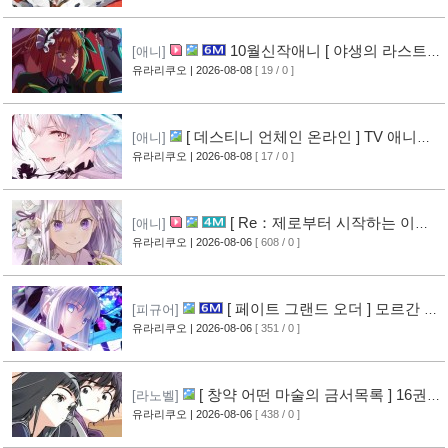
10월신작애니 [ 야생의 라스트
[애니]
보스가 나타났다! ] 2기 PV 영상 공개
유라리쿠오
| 2026-08-08
[ 19 / 0 ]
[ 데스티니 언체인 온라인 ] TV 애니메
[애니]
이션화 결정
유라리쿠오
| 2026-08-08
[ 17 / 0 ]
[ Re：제로부터 시작하는 이세
[애니]
계 생활 ] 4기 탈환편 PV 영상 공개
유라리쿠오
| 2026-08-06
[ 608 / 0 ]
[10]
[ 페이트 그랜드 오더 ] 모르간 르
[피규어]
페이 신작 피규어 공개
유라리쿠오
| 2026-08-06
[ 351 / 0 ]
[6]
[ 창약 어떤 마술의 금서목록 ] 16권
[라노벨]
표지 공개
유라리쿠오
| 2026-08-06
[ 438 / 0 ]
[8]