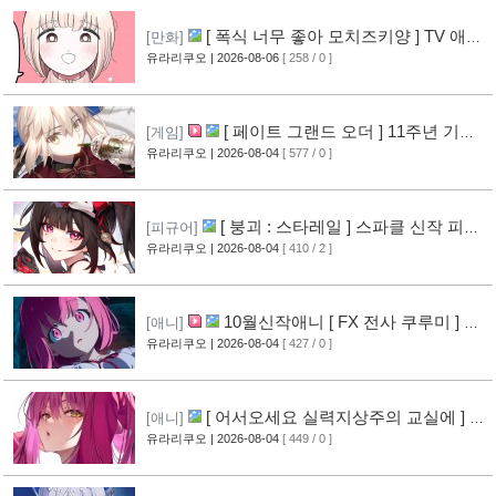
[ 폭식 너무 좋아 모치즈키양 ] TV 애니
[만화]
메이션화 결정
유라리쿠오
| 2026-08-06
[ 258 / 0 ]
[9]
[ 페이트 그랜드 오더 ] 11주년 기념
[게임]
영상 공개
유라리쿠오
| 2026-08-04
[ 577 / 0 ]
[8]
[ 붕괴 : 스타레일 ] 스파클 신작 피규
[피규어]
어 공개
유라리쿠오
| 2026-08-04
[ 410 / 2 ]
[5]
10월신작애니 [ FX 전사 쿠루미 ] PV
[애니]
영상 공개
유라리쿠오
| 2026-08-04
[ 427 / 0 ]
[6]
[ 어서오세요 실력지상주의 교실에 ] 블
[애니]
루레이 VOL.2 표지 공개
유라리쿠오
| 2026-08-04
[ 449 / 0 ]
[7]