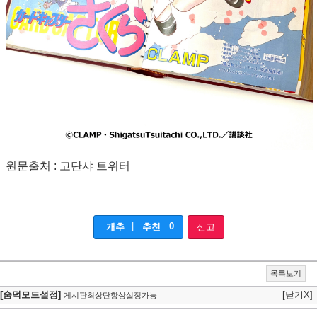
원문출처 : 고단샤 트위터
|
0
개추
추천
신고
목록보기
[숨덕모드설정]
[닫기X]
게시판최상단항상설정가능