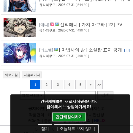
공개
유라리쿠오
| 2026-07-31
[ 544 / 0 ]
[10]
신작애니 [ 가치 아쿠타 ] 2기 PV 영
[애니]
상 공개
유라리쿠오
| 2026-07-31
[ 490 / 0 ]
[13]
[ 마법사의 밤 ] 소설판 표지 공개
[라노벨]
[11]
유라리쿠오
| 2026-07-31
[ 498 / 0 ]
새로고침
다음페이지
1
2
3
4
5
>
>>
검색
제목+내용
간단캐배틀이 새로시작됐습니다.
참여해서 보상받아가세요!
공지/이벤
|
다크모드
|
건의사항
|
이미지신고
작품건의
|
캐릭건의
|
기타디비
|
게시판신청
간단캐참여하기
PC버전
|
클론신고
|
정지/패널티문의
|
H
E
L
I
X
닫기
[ 오늘하루 보지 않기 ]
Copyright
CHUING
Communications.