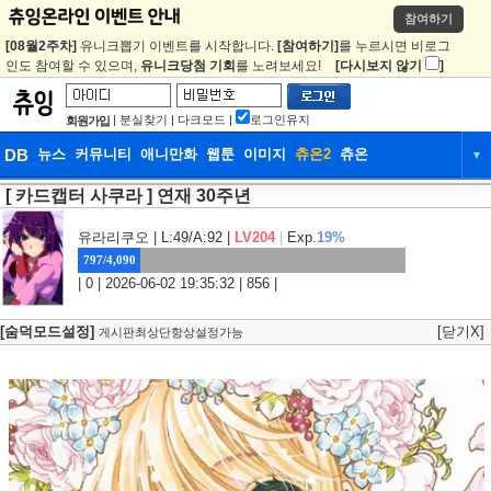
참여하기
[08월2주차]
유니크뽑기 이벤트를 시작합니다.
[참여하기]
를 누르시면 비로그
인도 참여할 수 있으며,
유니크당첨 기회
를 노려보세요!
[다시보지 않기
]
|
분실찾기
|
다크모드
|
로그인유지
회원가입
DB
뉴스
커뮤니티
애니만화
웹툰
이미지
츄온2
츄온
▼
[ 카드캡터 사쿠라 ] 연재 30주년
DB
뉴스
커뮤니티
애니만화
웹툰
이미지
츄온2
츄온
유라리쿠오
| L:49/A:92 |
LV204
|
Exp.
19%
797/4,090
| 0 | 2026-06-02 19:35:32 | 856 |
[숨덕모드설정]
[닫기X]
게시판최상단항상설정가능