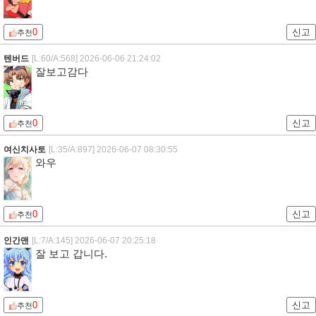
0
신고
추천
텐버드
[L:60/A:568]
2026-06-06 21:24:02
잘보고감다
0
신고
추천
여신치사토
[L:35/A:897]
2026-06-07 08:30:55
와우
0
신고
추천
인간맨
[L:7/A:145]
2026-06-07 20:25:18
잘 보고 갑니다.
0
신고
추천