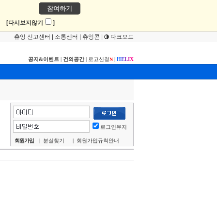
참여하기
!
[다시보지않기
]
츄잉 신고센터
|
소통센터
|
츄잉콘
|
다크모드
공지&이벤트
|
건의공간
|
로고신청
|
H
E
L
I
X
N
로그인유지
회원가입
|
분실찾기
|
회원가입규칙안내