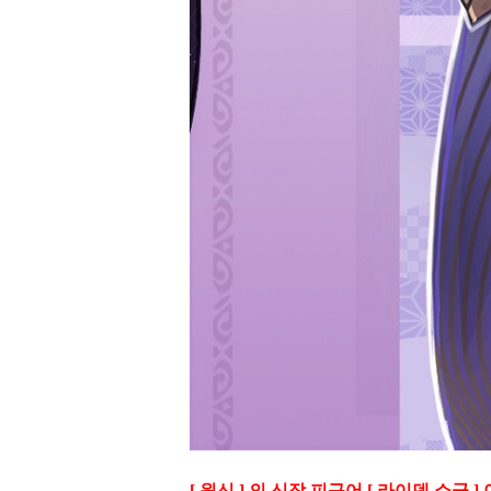
[ 원신 ] 의 신작 피규어 [ 라이덴 쇼군 