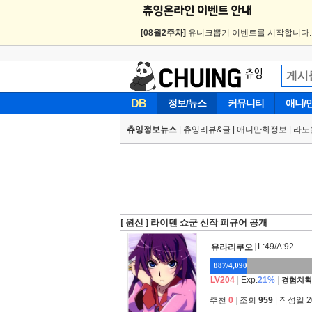
[08월2주차]
유니크뽑기 이벤트를 시작합니다
DB
정보/뉴스
커뮤니티
애니/
츄잉정보뉴스
|
츄잉리뷰&글
|
애니만화정보
|
라노
[ 원신 ] 라이덴 쇼군 신작 피규어 공개
|
L:49/A:92
유라리쿠오
887/4,090
LV204
|
Exp.
21%
|
경험치획
추천
0
|
조회
959
|
작성일 202