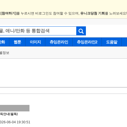
.
[참여하기]
를 누르시면 비로그인도 참여할 수 있으며,
유니크당첨 기회
를 노려보세요
만화
웹툰
이미지
츄잉온라인
츄잉온라인2
도움말
벨정보
득안내[필독]
6-06-04 19:30:51