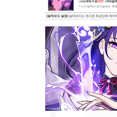
[
서브캐릭구경
OFF
]
[
캐릭컬
*서브/컬렉션 공개설정은
서브
[숨덕모드 설정]
숨덕모드는 게시판 최상단에 위치해