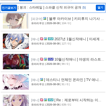
[ 붕괴 : 스타레일 ] 스파클 신작 피규어 공개
[5]
열기
인기글보기
[ 블루 아카이브 ] 키리후지 나기사 신
[피규어]
작 피규어 공개
유라리쿠오
| 2026-08-08
[ 104 / 0 ]
[1]
2027년 1월신작애니 [ 이세계 전
[애니]
생 소동기 ] PV 영상 공개
유라리쿠오
| 2026-08-08
[ 127 / 0 ]
[2]
10월신작애니 [ 야생의 라스트
[애니]
보스가 나타났다! ] 2기 PV 영상 공개
유라리쿠오
| 2026-08-08
[ 99 / 0 ]
[2]
[ 데스티니 언체인 온라인 ] TV 애니메
[애니]
이션화 결정
유라리쿠오
| 2026-08-08
[ 91 / 0 ]
[2]
[ Re：제로부터 시작하는 이세
[애니]
계 생활 ] 4기 탈환편 PV 영상 공개
유라리쿠오
| 2026-08-06
[ 639 / 0 ]
[10]