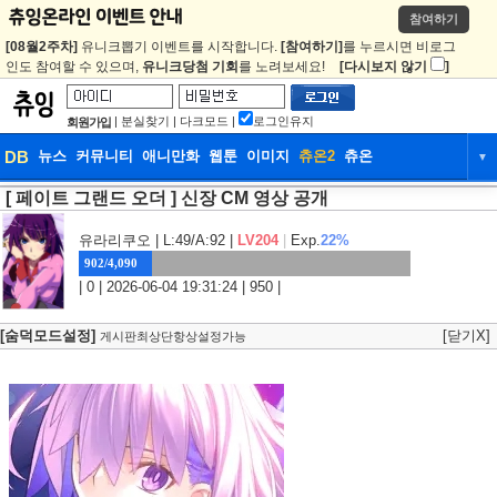
참여하기
[08월2주차]
유니크뽑기 이벤트를 시작합니다.
[참여하기]
를 누르시면 비로그
인도 참여할 수 있으며,
유니크당첨 기회
를 노려보세요!
[다시보지 않기
]
|
분실찾기
|
다크모드
|
로그인유지
회원가입
DB
뉴스
커뮤니티
애니만화
웹툰
이미지
츄온2
츄온
▼
[ 페이트 그랜드 오더 ] 신장 CM 영상 공개
DB
뉴스
커뮤니티
애니만화
웹툰
이미지
츄온2
츄온
유라리쿠오
| L:49/A:92 |
LV204
|
Exp.
22%
902/4,090
| 0 | 2026-06-04 19:31:24 | 950 |
[숨덕모드설정]
[닫기X]
게시판최상단항상설정가능