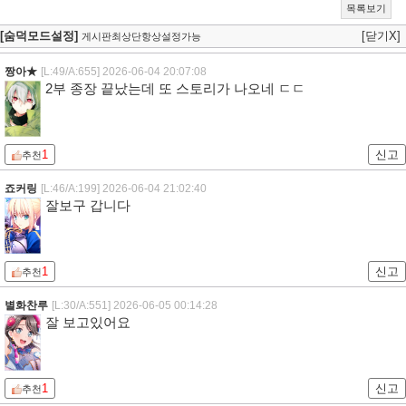
목록보기
[숨덕모드설정]
[닫기X]
게시판최상단항상설정가능
짱아★
[L:49/A:655]
2026-06-04 20:07:08
2부 종장 끝났는데 또 스토리가 나오네 ㄷㄷ
1
신고
추천
죠커링
[L:46/A:199]
2026-06-04 21:02:40
잘보구 갑니다
1
신고
추천
별화찬루
[L:30/A:551]
2026-06-05 00:14:28
잘 보고있어요
1
신고
추천