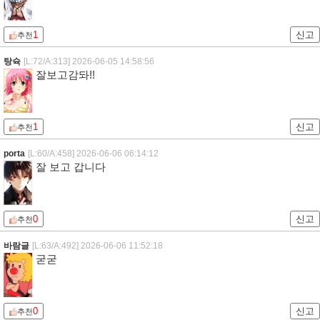
1
신고
추천
탕슉
[L:72/A:313]
2026-06-05 14:58:56
잘보고감돠!!
1
신고
추천
porta
[L:60/A:458]
2026-06-06 06:14:12
잘 보고 갑니다
0
신고
추천
바람글
[L:63/A:492]
2026-06-06 11:52:18
굳굳
0
신고
추천