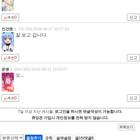
0
신고
추천
인간맨
[L:7/A:145]
2026-06-07 20:27:29
잘 보고 갑니다.
0
신고
추천
운명
[L:95/A:381]
2026-06-11 23:53:27
오...
0
신고
추천
7일 이상 지난 게시물,
로그인을 하시면 댓글작성이 가능합니다.
츄잉은 가입시 개인정보를 전혀 받지 않습니다.
목록보기
즐찾추가
규칙
숨덕설정
글15/댓글5