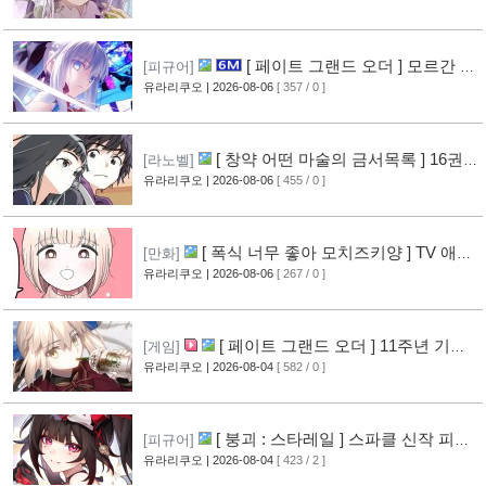
[ 페이트 그랜드 오더 ] 모르간 르
[피규어]
페이 신작 피규어 공개
유라리쿠오
| 2026-08-06
[ 357 / 0 ]
[6]
[ 창약 어떤 마술의 금서목록 ] 16권
[라노벨]
표지 공개
유라리쿠오
| 2026-08-06
[ 455 / 0 ]
[8]
[ 폭식 너무 좋아 모치즈키양 ] TV 애니
[만화]
메이션화 결정
유라리쿠오
| 2026-08-06
[ 267 / 0 ]
[9]
[ 페이트 그랜드 오더 ] 11주년 기념
[게임]
영상 공개
유라리쿠오
| 2026-08-04
[ 582 / 0 ]
[8]
[ 붕괴 : 스타레일 ] 스파클 신작 피규
[피규어]
어 공개
유라리쿠오
| 2026-08-04
[ 423 / 2 ]
[5]