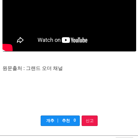
원문출처 : 그랜드 오더 채널
|
0
개추
추천
신고