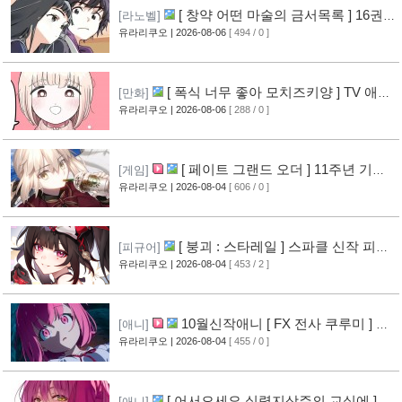
[ 창약 어떤 마술의 금서목록 ] 16권
[라노벨]
표지 공개
유라리쿠오
| 2026-08-06
[ 494 / 0 ]
[10]
[ 폭식 너무 좋아 모치즈키양 ] TV 애니
[만화]
메이션화 결정
유라리쿠오
| 2026-08-06
[ 288 / 0 ]
[11]
[ 페이트 그랜드 오더 ] 11주년 기념
[게임]
영상 공개
유라리쿠오
| 2026-08-04
[ 606 / 0 ]
[9]
[ 붕괴 : 스타레일 ] 스파클 신작 피규
[피규어]
어 공개
유라리쿠오
| 2026-08-04
[ 453 / 2 ]
[6]
10월신작애니 [ FX 전사 쿠루미 ] PV
[애니]
영상 공개
유라리쿠오
| 2026-08-04
[ 455 / 0 ]
[7]
[ 어서오세요 실력지상주의 교실에 ] 블
[애니]