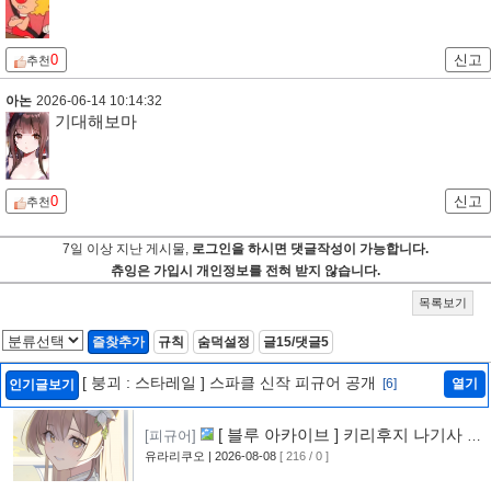
0
신고
추천
아논
2026-06-14 10:14:32
기대해보마
0
신고
추천
7일 이상 지난 게시물,
로그인을 하시면 댓글작성이 가능합니다.
츄잉은 가입시 개인정보를 전혀 받지 않습니다.
목록보기
즐찾추가
규칙
숨덕설정
글15/댓글5
[ 붕괴 : 스타레일 ] 스파클 신작 피규어 공개
[6]
열기
인기글보기
[ 블루 아카이브 ] 키리후지 나기사 신
[피규어]
작 피규어 공개
유라리쿠오
| 2026-08-08
[ 216 / 0 ]
[6]