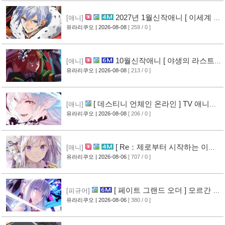
2027년 1월신작애니 [ 이세계 전
[애니]
생 소동기 ] PV 영상 공개
유라리쿠오
| 2026-08-08
[ 259 / 0 ]
[6]
10월신작애니 [ 야생의 라스트
[애니]
보스가 나타났다! ] 2기 PV 영상 공개
유라리쿠오
| 2026-08-08
[ 213 / 0 ]
[7]
[ 데스티니 언체인 온라인 ] TV 애니메
[애니]
이션화 결정
유라리쿠오
| 2026-08-08
[ 206 / 0 ]
[7]
[ Re：제로부터 시작하는 이세
[애니]
계 생활 ] 4기 탈환편 PV 영상 공개
유라리쿠오
| 2026-08-06
[ 707 / 0 ]
[12]
[ 페이트 그랜드 오더 ] 모르간 르
[피규어]
페이 신작 피규어 공개
유라리쿠오
| 2026-08-06
[ 380 / 0 ]
[8]