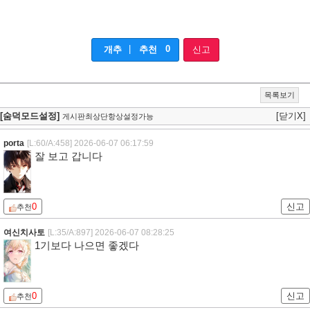
|
0
개추
추천
신고
목록보기
[숨덕모드설정]
[닫기X]
게시판최상단항상설정가능
porta
[L:60/A:458]
2026-06-07 06:17:59
잘 보고 갑니다
0
신고
추천
여신치사토
[L:35/A:897]
2026-06-07 08:28:25
1기보다 나으면 좋겠다
0
신고
추천