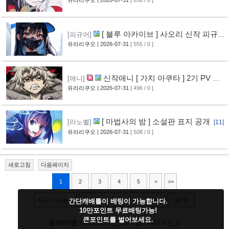
상 공개
유라리쿠오
| 2026-07-31
[ 636 / 0 ]
[11]
[ 블루 아카이브 ] 사오리 신작 피규어
[피규어]
공개
유라리쿠오
| 2026-07-31
[ 555 / 0 ]
[10]
신작애니 [ 가치 아쿠타 ] 2기 PV 영
[애니]
상 공개
유라리쿠오
| 2026-07-31
[ 496 / 0 ]
[13]
[ 마법사의 밤 ] 소설판 표지 공개
[라노벨]
[11]
유라리쿠오
| 2026-07-31
[ 508 / 0 ]
새로고침
다음페이지
1
2
3
4
5
>
>>
검색
제목+내용
간단캐배틀이 배팅이 가능합니다.
10만포인트 무료배팅가능!
큰포인트를 벌어보세요.
공지/이벤
|
다크모드
|
건의사항
|
이미지신고