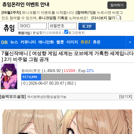
참여하기
[08월2주차]
유니크뽑기 이벤트를 시작합니다.
[참여하기]
를 누르시면 비로그
인도 참여할 수 있으며,
유니크당첨 기회
를 노려보세요!
[다시보지 않기
]
|
분실찾기
|
다크모드
|
로그인유지
회원가입
DB
뉴스
커뮤니티
애니만화
웹툰
이미지
츄온2
츄온
▼
7월신작애니 [ 여성향 게임 세계는 모브에게 가혹한 세계입니다
DB
뉴스
커뮤니티
애니만화
] 2기 비주얼 그림 공개
웹툰
이미지
츄온2
츄온
유라리쿠오
| L:49/A:92 |
LV204
|
Exp.
22%
917/4,090
| 0 | 2026-06-07 00:20:47 | 852 |
[숨덕모드설정]
[닫기X]
게시판최상단항상설정가능