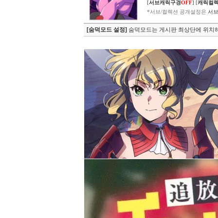
[
서브캐릭구경
OFF
]
[
캐릭컬
*서브/컬렉션 공개설정은
서브
[숨덕모드 설정]
숨덕모드는 게시판 최상단에 위치해