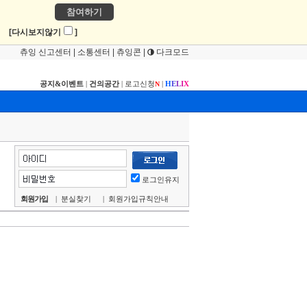
참여하기
!
[다시보지않기
]
츄잉 신고센터
|
소통센터
|
츄잉콘
|
다크모드
공지&이벤트
|
건의공간
|
로고신청
|
H
E
L
I
X
N
로그인유지
회원가입
|
분실찾기
|
회원가입규칙안내