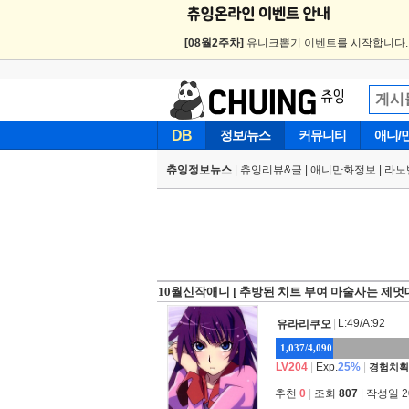
[08월2주차]
유니크뽑기 이벤트를 시작합니다
DB
정보/뉴스
커뮤니티
애니/
츄잉정보뉴스
|
츄잉리뷰&글
|
애니만화정보
|
라노
10월신작애니 [ 추방된 치트 부여 마술사는 제멋
|
L:49/A:92
유라리쿠오
1,037/4,090
LV204
|
Exp.
25%
|
경험치획
추천
0
|
조회
807
|
작성일 202