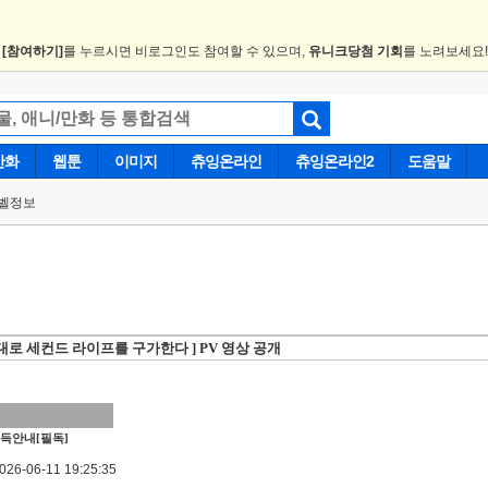
.
[참여하기]
를 누르시면 비로그인도 참여할 수 있으며,
유니크당첨 기회
를 노려보세요
만화
웹툰
이미지
츄잉온라인
츄잉온라인2
도움말
벨정보
대로 세컨드 라이프를 구가한다 ] PV 영상 공개
득안내[필독]
6-06-11 19:25:35