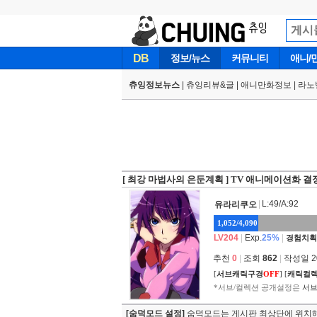
DB
정보/뉴스
커뮤니티
애니/
츄잉정보뉴스
|
츄잉리뷰&글
|
애니만화정보
|
라노
[ 최강 마법사의 은둔계획 ] TV 애니메이션화 결
|
L:49/A:92
유라리쿠오
1,052/4,090
LV204
|
Exp.
25%
|
경험치획
추천
0
|
조회
862
|
작성일 202
[
서브캐릭구경
OFF
]
[
캐릭컬
*서브/컬렉션 공개설정은
서브
[숨덕모드 설정]
숨덕모드는 게시판 최상단에 위치해