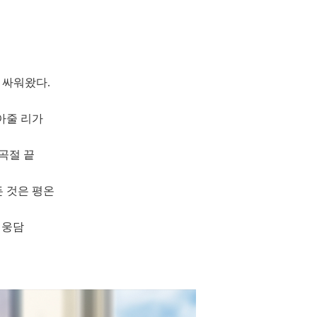
 싸워왔다.
아줄 리가
곡절 끝
 것은 평온
영웅담