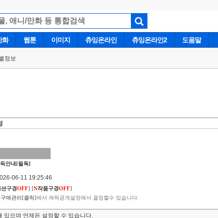
만화
웹툰
이미지
츄잉온라인
츄잉온라인2
도움말
벨정보
정
득안내[필독]
6-06-11 19:25:46
렉션구경
OFF
]
[
N
작품구경
OFF
]
구매관리[클릭]
에서 캐릭공개설정에서 결정할수 있습니다.
 있으며 언제든 설정할 수 있습니다.