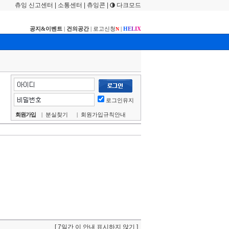
츄잉 신고센터
|
소통센터
|
츄잉콘
|
다크모드
공지&이벤트
|
건의공간
|
로고신청
|
H
E
L
I
X
N
로그인유지
회원가입
|
분실찾기
|
회원가입규칙안내
[ 7일간 이 안내 표시하지 않기 ]