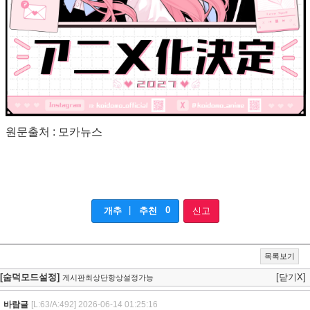
원문출처 : 모카뉴스
|
0
개추
추천
신고
목록보기
[숨덕모드설정]
[닫기X]
게시판최상단항상설정가능
바람글
[L:63/A:492]
2026-06-14 01:25:16