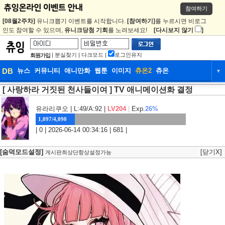
참여하기
[08월2주차]
유니크뽑기 이벤트를 시작합니다.
[참여하기]
를 누르시면 비로그
인도 참여할 수 있으며,
유니크당첨 기회
를 노려보세요!
[다시보지 않기
]
|
분실찾기
|
다크모드
|
로그인유지
회원가입
DB
뉴스
커뮤니티
애니만화
웹툰
이미지
츄온2
츄온
▼
[ 사랑하라 거짓된 천사들이여 ] TV 애니메이션화 결정
DB
뉴스
커뮤니티
애니만화
웹툰
이미지
츄온2
츄온
유라리쿠오
| L:49/A:92 |
LV204
|
Exp.
26%
1,097/4,090
| 0 | 2026-06-14 00:34:16 | 681 |
[숨덕모드설정]
[닫기X]
게시판최상단항상설정가능