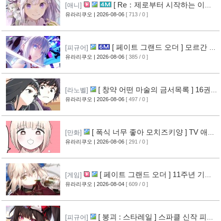
[ Re：제로부터 시작하는 이세
[애니]
계 생활 ] 4기 탈환편 PV 영상 공개
유라리쿠오
| 2026-08-06
[ 713 / 0 ]
[12]
[ 페이트 그랜드 오더 ] 모르간 르
[피규어]
페이 신작 피규어 공개
유라리쿠오
| 2026-08-06
[ 385 / 0 ]
[8]
[ 창약 어떤 마술의 금서목록 ] 16권
[라노벨]
표지 공개
유라리쿠오
| 2026-08-06
[ 497 / 0 ]
[10]
[ 폭식 너무 좋아 모치즈키양 ] TV 애니
[만화]
메이션화 결정
유라리쿠오
| 2026-08-06
[ 291 / 0 ]
[11]
[ 페이트 그랜드 오더 ] 11주년 기념
[게임]
영상 공개
유라리쿠오
| 2026-08-04
[ 609 / 0 ]
[9]
[ 붕괴 : 스타레일 ] 스파클 신작 피규
[피규어]