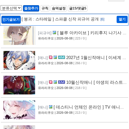
즐찾추가
규칙
숨덕설정
글15/댓글5
[ 붕괴 : 스타레일 ] 스파클 신작 피규어 공개
[6]
열기
인기글보기
[ 블루 아카이브 ] 키리후지 나기사 신
[피규어]
작 피규어 공개
유라리쿠오
| 2026-08-08
[ 223 / 0 ]
[6]
2027년 1월신작애니 [ 이세계 전
[애니]
생 소동기 ] PV 영상 공개
유라리쿠오
| 2026-08-08
[ 266 / 0 ]
[6]
10월신작애니 [ 야생의 라스트
[애니]
보스가 나타났다! ] 2기 PV 영상 공개
유라리쿠오
| 2026-08-08
[ 218 / 0 ]
[7]
[ 데스티니 언체인 온라인 ] TV 애니메
[애니]
이션화 결정
유라리쿠오
| 2026-08-08
[ 213 / 0 ]
[7]